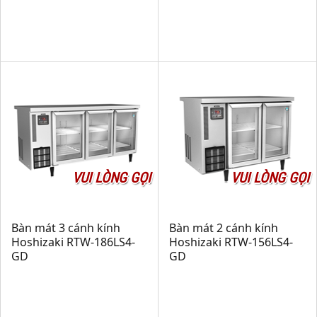
VUI LÒNG GỌI
VUI LÒNG GỌI
Bàn mát 3 cánh kính
Bàn mát 2 cánh kính
Hoshizaki RTW-186LS4-
Hoshizaki RTW-156LS4-
GD
GD