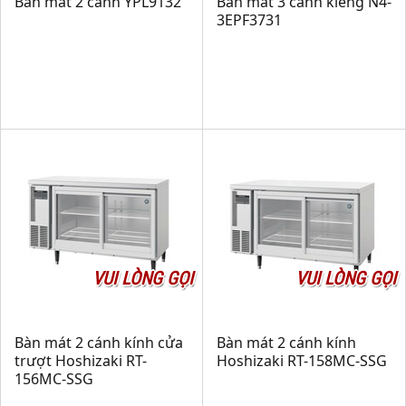
Bàn mát 2 cánh YPL9132
Bàn mát 3 cánh kiếng N4-
3EPF3731
VUI LÒNG GỌI
VUI LÒNG GỌI
Bàn mát 2 cánh kính cửa
Bàn mát 2 cánh kính
trượt Hoshizaki RT-
Hoshizaki RT-158MC-SSG
156MC-SSG