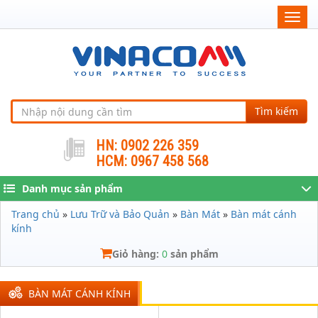
Togg
navig
Tìm kiếm
HN: 0902 226 359
HCM: 0967 458 568
Danh mục sản phẩm
Trang chủ
»
Lưu Trữ và Bảo Quản
»
Bàn Mát
»
Bàn mát cánh
kính
Giỏ hàng:
0
sản phẩm
BÀN MÁT CÁNH KÍNH