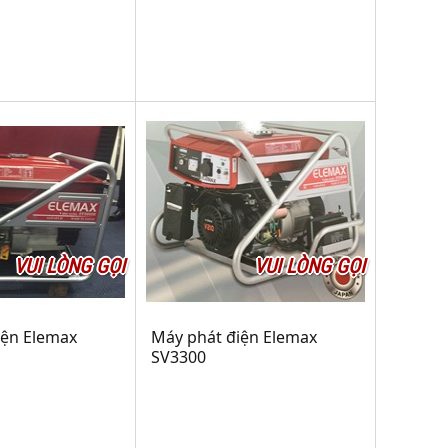
VUI LÒNG GỌI
VUI LÒNG GỌI
iện Elemax
Máy phát điện Elemax
SV3300