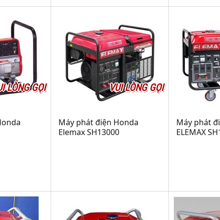
UI LÒNG GỌI
VUI LÒNG GỌI
Honda
Máy phát điện Honda
Máy phát đ
Elemax SH13000
ELEMAX SH