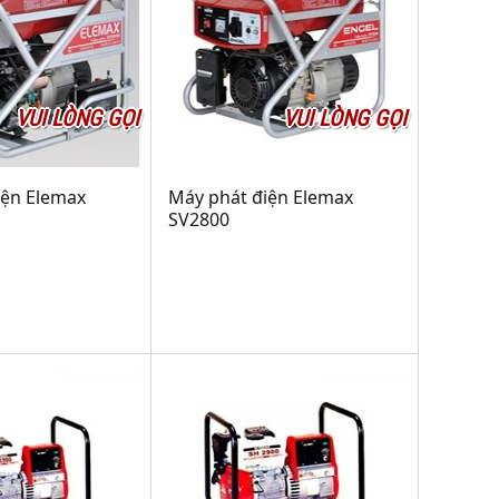
VUI LÒNG GỌI
VUI LÒNG GỌI
iện Elemax
Máy phát điện Elemax
SV2800