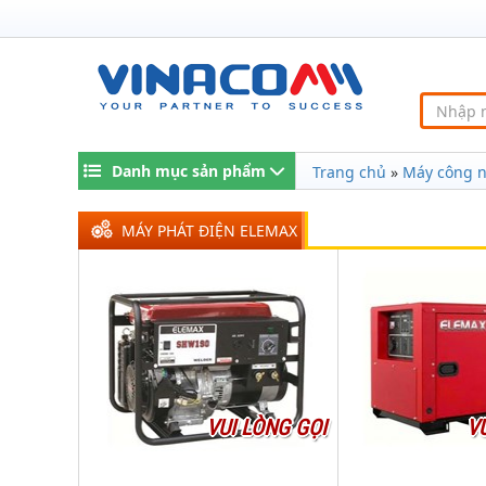
Danh mục sản phẩm
Trang chủ
»
Máy công 
MÁY PHÁT ĐIỆN ELEMAX
VUI LÒNG GỌI
V