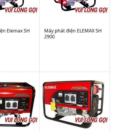
VUI LÒNG GỌI
VUI LÒNG GỌI
iện Elemax SH
Máy phát điện ELEMAX SH
2900
VUI LÒNG GỌI
VUI LÒNG GỌI