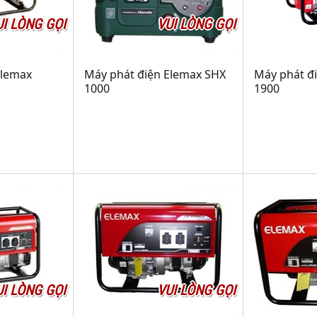
UI LÒNG GỌI
VUI LÒNG GỌI
Elemax
Máy phát điện Elemax SHX
Máy phát đ
1000
1900
UI LÒNG GỌI
VUI LÒNG GỌI