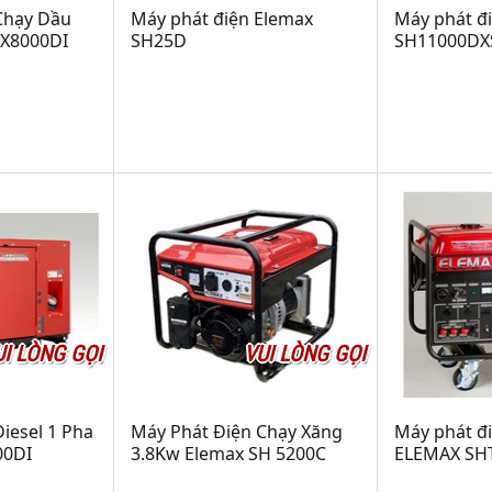
Chạy Dầu
Máy phát điện Elemax
Máy phát đ
HX8000DI
SH25D
SH11000DX
UI LÒNG GỌI
VUI LÒNG GỌI
iesel 1 Pha
Máy Phát Điện Chạy Xăng
Máy phát đ
00DI
3.8Kw Elemax SH 5200C
ELEMAX SH