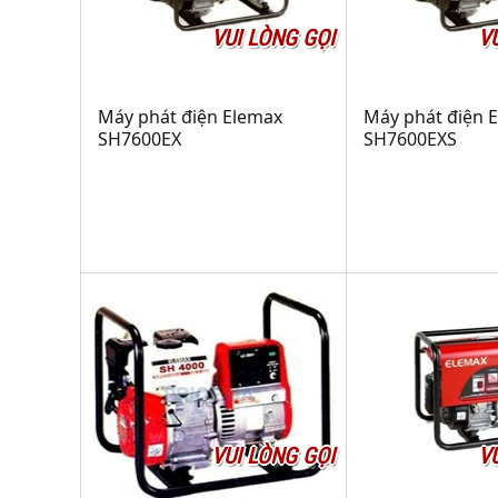
VUI LÒNG GỌI
V
Máy phát điện Elemax
Máy phát điện 
SH7600EX
SH7600EXS
VUI LÒNG GỌI
V