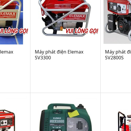
UI LÒNG GỌI
VUI LÒNG GỌI
Elemax
Máy phát điện Elemax
Máy phát đ
SV3300
SV2800S