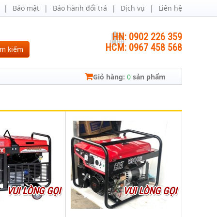
Bảo mật
Bảo hành đổi trả
Dịch vụ
Liên hệ
HN: 0902 226 359
HCM: 0967 458 568
ìm kiếm
Giỏ hàng:
0
sản phẩm
VUI LÒNG GỌI
VUI LÒNG GỌI