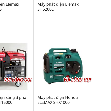
iện Elemax
Máy phát điện Elemax
S
SH5200E
VUI LÒNG GỌI
VUI LÒNG GỌI
iện xăng 3 pha
Máy phát điện Honda
T15000
ELEMAX SHX1000