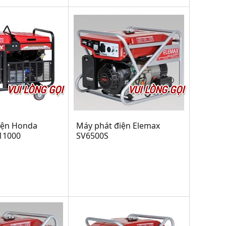
VUI LÒNG GỌI
VUI LÒNG GỌI
iện Honda
Máy phát điện Elemax
11000
SV6500S