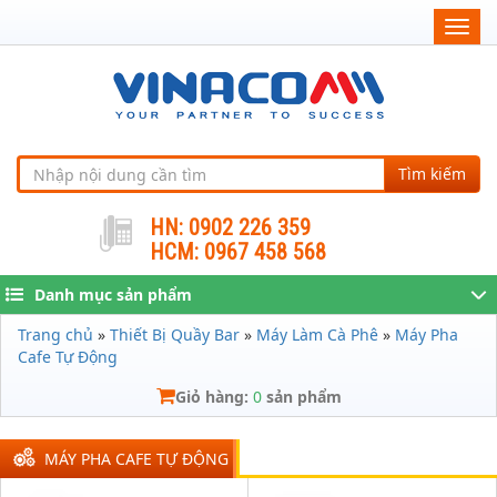
Togg
navig
Tìm kiếm
HN: 0902 226 359
HCM: 0967 458 568
Danh mục sản phẩm
Trang chủ
»
Thiết Bị Quầy Bar
»
Máy Làm Cà Phê
»
Máy Pha
Cafe Tự Động
Giỏ hàng:
0
sản phẩm
MÁY PHA CAFE TỰ ĐỘNG