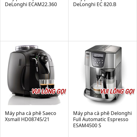
DeLonghi ECAM22.360
DeLonghi EC 820.B
VUI LÒNG GỌI
VUI LÒNG GỌI
Máy pha cà phê Saeco
Máy pha cà phê Delonghi
Xsmall HD08745/21
Full Automatic Espresso
ESAM4500 S