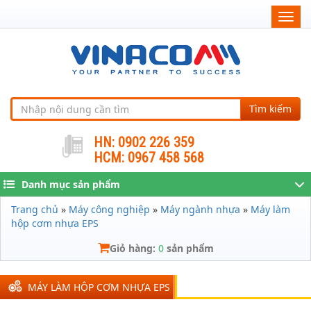
Togg
navig
Tìm kiếm
HN: 0902 226 359
HCM: 0967 458 568
Danh mục sản phẩm
Trang chủ
»
Máy công nghiệp
»
Máy ngành nhựa
»
Máy làm
hộp cơm nhựa EPS
Giỏ hàng:
0
sản phẩm
MÁY LÀM HỘP CƠM NHỰA EPS