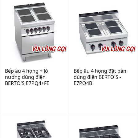
VUI LÒNG GỌI
VUI LÒNG GỌI
Bếp âu 4 họng + lò
Bếp âu 4 họng đặt bàn
nướng dùng điện
dùng điện BERTO'S -
BERTO'S E7PQ4+FE
E7PQ4B