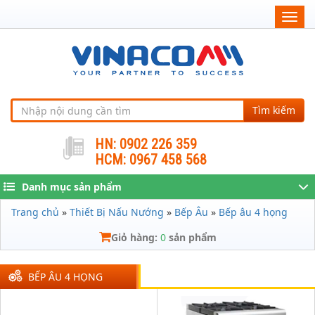
Togg
navig
Tìm kiếm
HN: 0902 226 359
HCM: 0967 458 568
Danh mục sản phẩm
Trang chủ
»
Thiết Bị Nấu Nướng
»
Bếp Âu
»
Bếp âu 4 họng
Giỏ hàng:
0
sản phẩm
BẾP ÂU 4 HỌNG