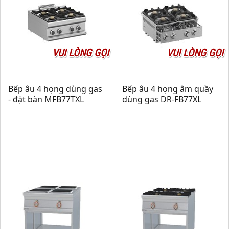
VUI LÒNG GỌI
VUI LÒNG GỌI
Bếp âu 4 họng dùng gas
Bếp âu 4 họng âm quầy
- đặt bàn MFB77TXL
dùng gas DR-FB77XL