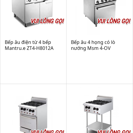
VUI LÒNG GỌI
VUI LÒNG GỌI
Bếp âu điện từ 4 bếp
Bếp âu 4 họng có lò
Mantru.e ZT4-H8012A
nướng Msm 4-OV
VUI LÒNG GỌI
VUI LÒNG GỌI