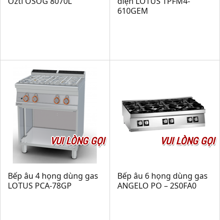
Ozti OSOG 8070L
điện LOTUS TPFM4-
610GEM
VUI LÒNG GỌI
VUI LÒNG GỌI
Bếp âu 4 họng dùng gas
Bếp âu 6 họng dùng gas
LOTUS PCA-78GP
ANGELO PO – 2S0FA0