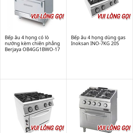
VUI LÒNG GỌI
VUI LÒNG GỌI
Bếp âu 4 họng có lò
Bếp âu 4 họng dùng gas
nướng kèm chiên phẳng
Inoksan INO-7KG 20S
Berjaya OB4GG1BWO-17
VUI LÒNG GỌI
VUI LÒNG GỌI