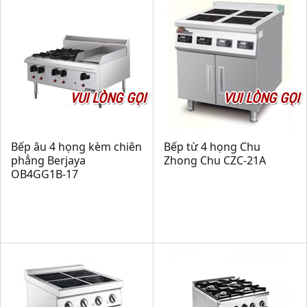
VUI LÒNG GỌI
VUI LÒNG GỌI
Bếp âu 4 họng kèm chiên
Bếp từ 4 họng Chu
phẳng Berjaya
Zhong Chu CZC-21A
OB4GG1B-17