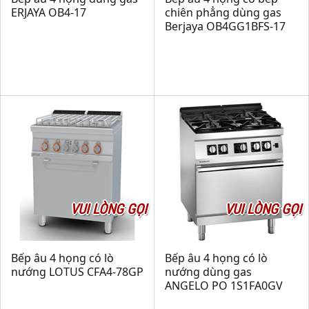
ERJAYA OB4-17
chiên phẳng dùng gas
Berjaya OB4GG1BFS-17
VUI LÒNG GỌI
VUI LÒNG GỌI
Bếp âu 4 họng có lò
Bếp âu 4 họng có lò
nướng LOTUS CFA4-78GP
nướng dùng gas
ANGELO PO 1S1FA0GV