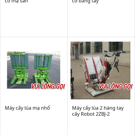
cơ mạ sân
cơ bằng tay
VUI LÒNG GỌI
VUI LÒNG GỌI
Máy cấy lúa mạ nhổ
Máy cấy lúa 2 hàng tay
cấy Robot 2ZBJ-2