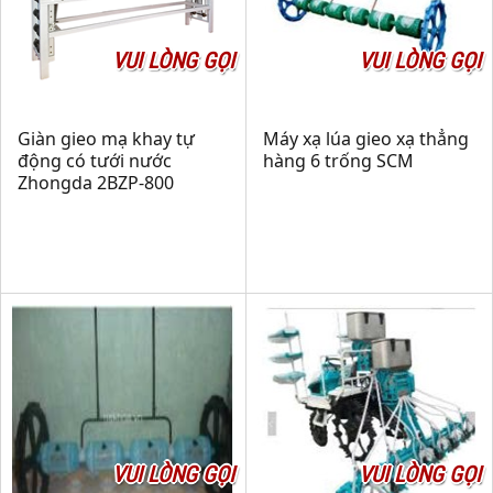
VUI LÒNG GỌI
VUI LÒNG GỌI
Giàn gieo mạ khay tự
Máy xạ lúa gieo xạ thẳng
động có tưới nước
hàng 6 trống SCM
Zhongda 2BZP-800
VUI LÒNG GỌI
VUI LÒNG GỌI