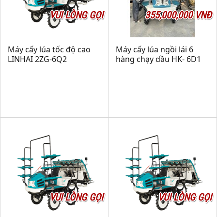
VUI LÒNG GỌI
355,000,000 VNĐ
Máy cấy lúa tốc độ cao
Máy cấy lúa ngồi lái 6
LINHAI 2ZG-6Q2
hàng chạy dầu HK- 6D1
VUI LÒNG GỌI
VUI LÒNG GỌI