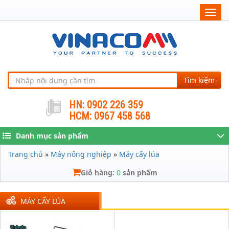
Togg
navig
Tìm kiếm
HN: 0902 226 359
HCM: 0967 458 568
Danh mục sản phẩm
Trang chủ
»
Máy nông nghiệp
»
Máy cấy lúa
Giỏ hàng:
0
sản phẩm
MÁY CẤY LÚA