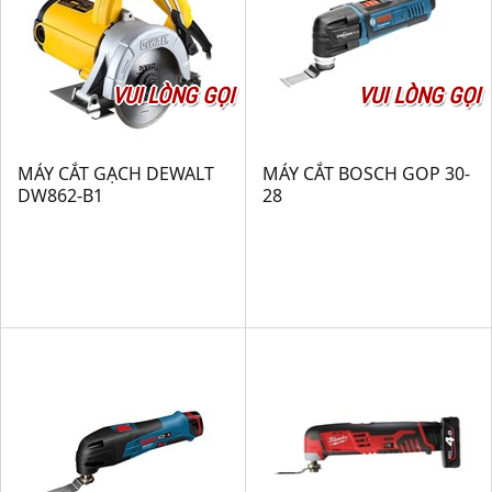
VUI LÒNG GỌI
VUI LÒNG GỌI
MÁY CẮT GẠCH DEWALT
MÁY CẮT BOSCH GOP 30-
DW862-B1
28