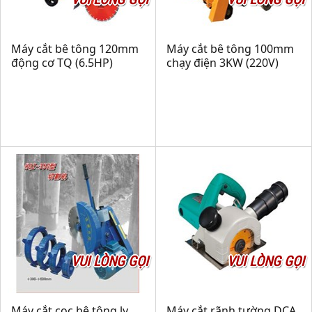
Máy cắt bê tông 120mm
Máy cắt bê tông 100mm
động cơ TQ (6.5HP)
chạy điện 3KW (220V)
VUI LÒNG GỌI
VUI LÒNG GỌI
Máy cắt cọc bê tông ly
Máy cắt rãnh tường DCA