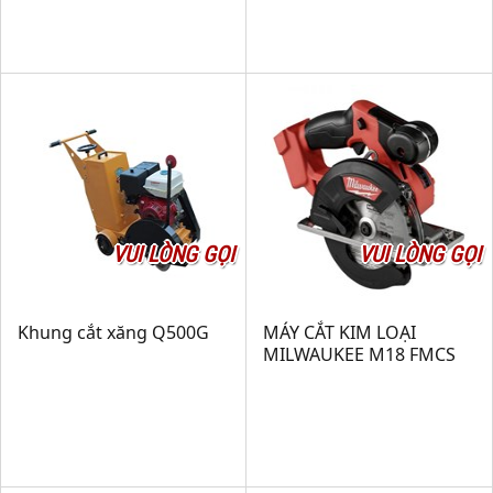
VUI LÒNG GỌI
VUI LÒNG GỌI
Khung cắt xăng Q500G
MÁY CẮT KIM LOẠI
MILWAUKEE M18 FMCS