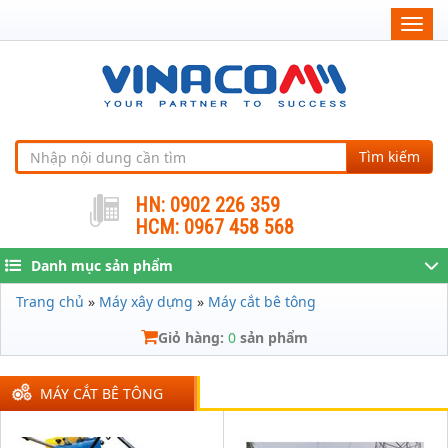
Togg
navig
Tìm kiếm
HN: 0902 226 359
HCM: 0967 458 568
Danh mục sản phẩm
Trang chủ
»
Máy xây dựng
»
Máy cắt bê tông
Giỏ hàng:
0
sản phẩm
MÁY CẮT BÊ TÔNG