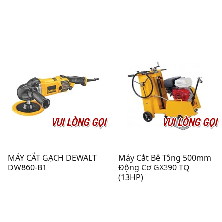
VUI LÒNG GỌI
VUI LÒNG GỌI
MÁY CẮT GẠCH DEWALT
Máy Cắt Bê Tông 500mm
DW860-B1
Động Cơ GX390 TQ
(13HP)