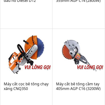
đầu nổ Diesel D12
355mm AGP C14 (2800W)
VUI LÒNG GỌI
VUI LÒNG GỌI
Máy cắt cọc bê tông chạy
Máy cắt bê tông cầm tay
xăng CNQ350
405mm AGP C16 (3200W)