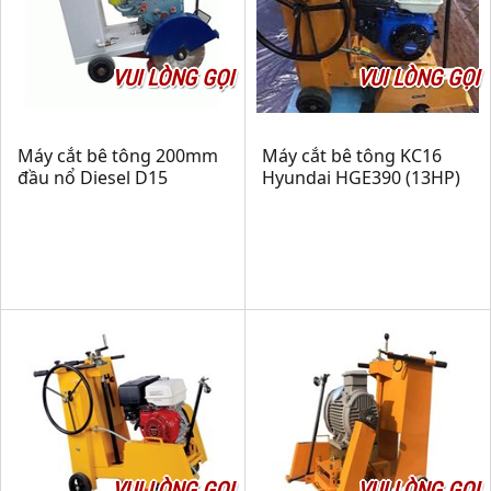
VUI LÒNG GỌI
VUI LÒNG GỌI
Máy cắt bê tông 200mm
Máy cắt bê tông KC16
đầu nổ Diesel D15
Hyundai HGE390 (13HP)
VUI LÒNG GỌI
VUI LÒNG GỌI