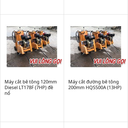
VUI LÒNG GỌI
VUI LÒNG GỌI
Máy cắt bê tông 120mm
Máy cắt đường bê tông
Diesel LT178F (7HP) đề
200mm HQS500A (13HP)
nổ