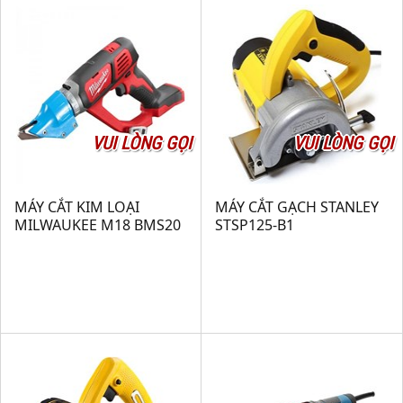
VUI LÒNG GỌI
VUI LÒNG GỌI
MÁY CẮT KIM LOẠI
MÁY CẮT GẠCH STANLEY
MILWAUKEE M18 BMS20
STSP125-B1