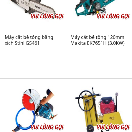
VUI LÒNG GỌI
VUI LÒNG GỌI
Máy cắt bê tông bằng
Máy cắt bê tông 120mm
xích Stihl GS461
Makita EK7651H (3.0KW)
VUI LÒNG GỌI
VUI LÒNG GỌI