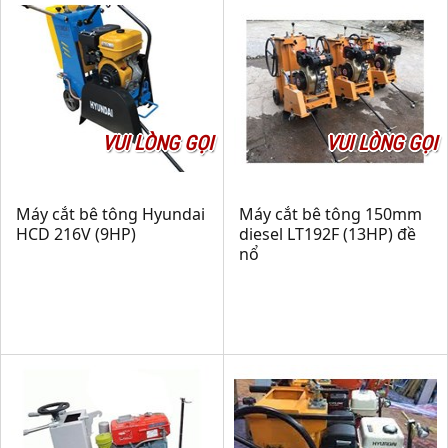
VUI LÒNG GỌI
VUI LÒNG GỌI
Máy cắt bê tông Hyundai
Máy cắt bê tông 150mm
HCD 216V (9HP)
diesel LT192F (13HP) đề
nổ