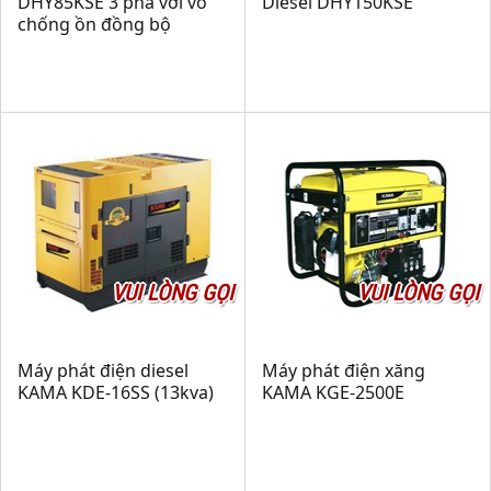
DHY85KSE 3 pha với vỏ
Diesel DHY150KSE
chống ồn đồng bộ
VUI LÒNG GỌI
VUI LÒNG GỌI
Máy phát điện diesel
Máy phát điện xăng
KAMA KDE-16SS (13kva)
KAMA KGE-2500E