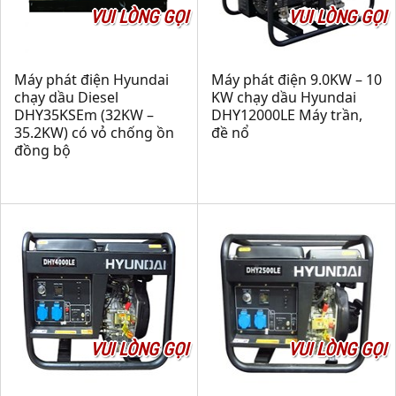
VUI LÒNG GỌI
VUI LÒNG GỌI
Máy phát điện Hyundai
Máy phát điện 9.0KW – 10
chạy dầu Diesel
KW chạy dầu Hyundai
DHY35KSEm (32KW –
DHY12000LE Máy trần,
35.2KW) có vỏ chống ồn
đề nổ
đồng bộ
VUI LÒNG GỌI
VUI LÒNG GỌI