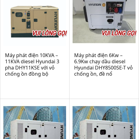
VUI LÒNG GỌI
VUI LÒNG GỌI
Máy phát điện 10KVA –
Máy phát điện 6Kw –
11KVA diesel Hyundai 3
6.9Kw chạy dầu diesel
pha DHY11KSE với vỏ
Hyundai DHY8500SE-T vỏ
chống ồn đồng bộ
chống ồn, đề nổ