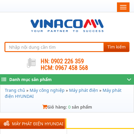
Togg
navig
Tìm kiếm
HN: 0902 226 359
HCM: 0967 458 568
Danh mục sản phẩm
Trang chủ
»
Máy công nghiệp
»
Máy phát điện
»
Máy phát
điện HYUNDAI
Giỏ hàng:
0
sản phẩm
MÁY PHÁT ĐIỆN HYUNDAI