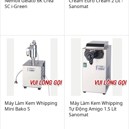
Nemox Gelato 6K Crea
Cream Euro Cream 2 Lít -
SC i-Green
Sanomat
VUI LÒNG GỌI
VUI LÒNG GỌI
Máy Làm Kem Whipping
Máy Làm Kem Whipping
Mini Bako S
Tự Động Amigo 1.5 Lít
Sanomat