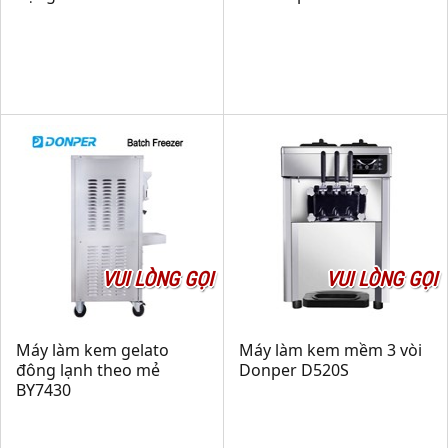
VUI LÒNG GỌI
VUI LÒNG GỌI
Máy làm kem gelato
Máy làm kem mềm 3 vòi
đông lạnh theo mẻ
Donper D520S
BY7430