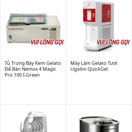
VUI LÒNG GỌI
VUI LÒNG GỌI
Tủ Trưng Bày Kem Gelato
Máy Làm Gelato Tươi
Để Bàn Nemox 4 Magic
Ugolini QuickGel
Pro 100 I-Green