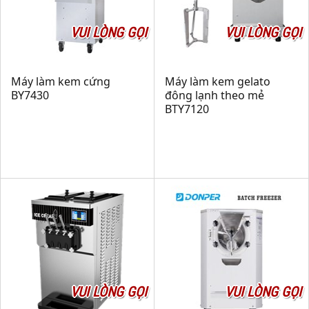
VUI LÒNG GỌI
VUI LÒNG GỌI
Máy làm kem cứng
Máy làm kem gelato
BY7430
đông lạnh theo mẻ
BTY7120
VUI LÒNG GỌI
VUI LÒNG GỌI