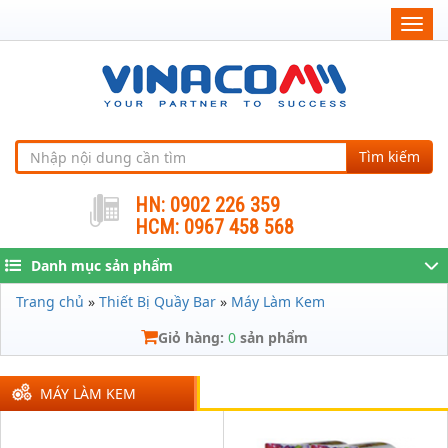
Togg
navig
Tìm kiếm
HN: 0902 226 359
HCM: 0967 458 568
Danh mục sản phẩm
Trang chủ
»
Thiết Bị Quầy Bar
»
Máy Làm Kem
Giỏ hàng:
0
sản phẩm
MÁY LÀM KEM