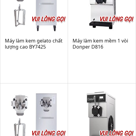
VUI LÒNG GỌI
VUI LÒNG GỌI
Máy làm kem gelato chất
Máy làm kem mềm 1 vòi
lượng cao BY7425
Donper D816
VUI LÒNG GỌI
VUI LÒNG GỌI