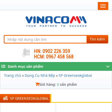
Togg
navig
Tìm kiếm
HN: 0902 226 359
HCM: 0967 458 568
Danh mục sản phẩm
Trang chủ
»
Dụng Cụ Nhà Bếp
»
SP Greenseokglobal
Giỏ hàng:
0
sản phẩm
SP GREENSEOKGLOBAL