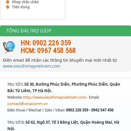
Khay chắc chắn
Tiện dụng
TỔNG ĐÀI TRỢ GIÚP
HN: 0902 226 359
HCM: 0967 458 568
Điền email để nhận các thông tin khuyến mại mới nhất từ
www.sieuthimayvietnam.com
TRỤ SỞ I:
Số 30, Đường Phúc Diễn, Phường Phúc Diễn, Quận
Bắc Từ Liêm, TP Hà Nội.
Website:
http://www.sieuthimayvietnam.com
- Email:
contact@vinacomm.vn
Điện thoai / Wechat / Zalo / Viber:
0902 226 359 - 0942 547 456
TRỤ SỞ II:
Số 62, Ngõ 37, Tổ 3 Bằng Liệt, Quận Hoàng Mai, Hà
Nội.