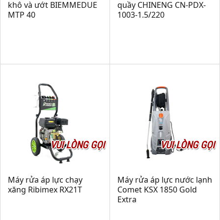
khô và ướt BIEMMEDUE
quầy CHINENG CN-PDX-
MTP 40
1003-1.5/220
VUI LÒNG GỌI
VUI LÒNG GỌI
Máy rửa áp lực chạy
Máy rửa áp lực nước lạnh
xăng Ribimex RX21T
Comet KSX 1850 Gold
Extra