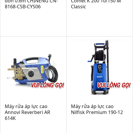
đơn 0.6m CHINENG CN-
Comet K 200 10/150 M
8168-CSB-CYS06
Classic
VUI LÒNG GỌI
VUI LÒNG GỌI
Máy rửa áp lực cao
Máy rửa áp lực cao
Annovi Reverberi AR
Nilfisk Premium 190-12
614K