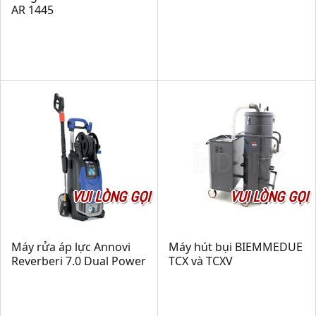
AR 1445
VUI LÒNG GỌI
VUI LÒNG GỌI
Máy rửa áp lực Annovi
Máy hút bụi BIEMMEDUE
Reverberi 7.0 Dual Power
TCX và TCXV