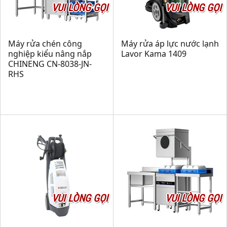
VUI LÒNG GỌI
VUI LÒNG GỌI
Máy rửa chén công
Máy rửa áp lực nước lạnh
nghiệp kiểu nâng nắp
Lavor Kama 1409
CHINENG CN-8038-JN-
RHS
VUI LÒNG GỌI
VUI LÒNG GỌI