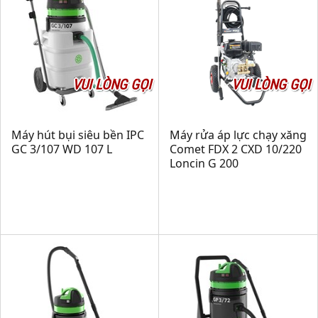
VUI LÒNG GỌI
VUI LÒNG GỌI
Máy hút bụi siêu bền IPC
Máy rửa áp lực chạy xăng
GC 3/107 WD 107 L
Comet FDX 2 CXD 10/220
Loncin G 200