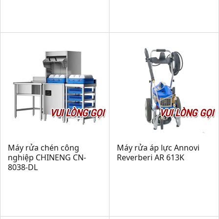
VUI LÒNG GỌI
VUI LÒNG GỌI
Máy rửa chén công
Máy rửa áp lực Annovi
nghiệp CHINENG CN-
Reverberi AR 613K
8038-DL