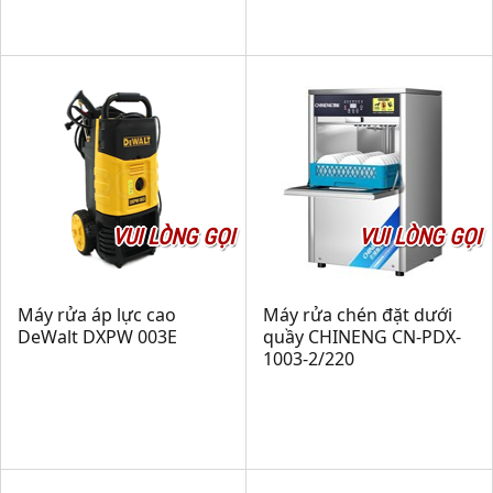
VUI LÒNG GỌI
VUI LÒNG GỌI
Máy rửa áp lực cao
Máy rửa chén đặt dưới
DeWalt DXPW 003E
quầy CHINENG CN-PDX-
1003-2/220