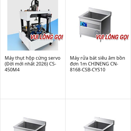
VUI LÒNG GỌI
VUI LÒNG GỌI
Máy thụt hộp cứng servo
Máy rửa bát siêu âm bồn
(Đời mới nhất 2026) CS-
đơn 1m CHINENG CN-
450M4
8168-CSB-CYS10