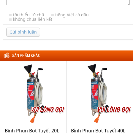
tối thiểu 10 chữ
tiếng Việt có dấu
không chứa liên kết
Gửi bình luận
SẢN PHẨM KHÁC
VUI LÒNG GỌI
VUI LÒNG GỌI
Bình Phun Bọt Tuyết 20L
Bình Phun Bọt Tuyết 40L