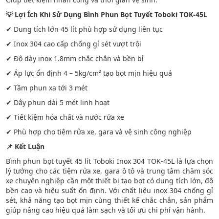
💡
Lợi Ích Khi Sử Dụng Bình Phun Bọt Tuyết Toboki TOK-45L
✔ Dung tích lớn 45 lít phù hợp sử dụng liên tục
✔ Inox 304 cao cấp chống gỉ sét vượt trội
✔ Độ dày inox 1.8mm chắc chắn và bền bỉ
✔ Áp lực ổn định 4 – 5kg/cm² tạo bọt mịn hiệu quả
✔ Tầm phun xa tới 3 mét
✔ Dây phun dài 5 mét linh hoạt
✔ Tiết kiệm hóa chất và nước rửa xe
✔ Phù hợp cho tiệm rửa xe, gara và vệ sinh công nghiệp
📌
Kết Luận
Bình phun bọt tuyết 45 lít Toboki Inox 304 TOK-45L là lựa chọn
lý tưởng cho các tiệm rửa xe, gara ô tô và trung tâm chăm sóc
xe chuyên nghiệp cần một thiết bị tạo bọt có dung tích lớn, độ
bền cao và hiệu suất ổn định. Với chất liệu inox 304 chống gỉ
sét, khả năng tạo bọt mịn cùng thiết kế chắc chắn, sản phẩm
giúp nâng cao hiệu quả làm sạch và tối ưu chi phí vận hành.