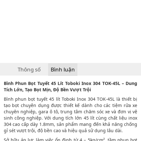
Thông số
Bình luận
Bình Phun Bọt Tuyết 45 Lít Toboki Inox 304 TOK-45L – Dung
Tích Lớn, Tạo Bọt Mịn, Độ Bền Vượt Trội
Bình phun bọt tuyết 45 lít Toboki Inox 304 TOK-45L là thiết bị
tạo bọt chuyên dụng được thiết kế dành cho các tiệm rửa xe
chuyên nghiệp, gara ô tô, trung tâm chăm sóc xe và đơn vị vệ
sinh công nghiệp. Với dung tích lớn 45 lít cùng chất liệu inox
304 cao cấp dày 1.8mm, sản phẩm mang đến khả năng chống
gỉ sét vượt trội, độ bền cao và hiệu quả sử dụng lâu dài.
Sở hữu áp lực làm việc ổn định từ 4 – 5kg/cm², tầm phun bọt