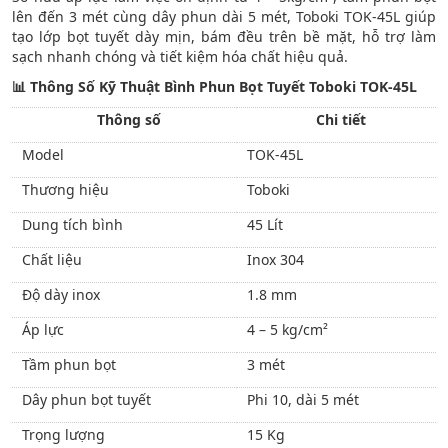
lên đến 3 mét cùng dây phun dài 5 mét, Toboki TOK-45L giúp
tạo lớp bọt tuyết dày mịn, bám đều trên bề mặt, hỗ trợ làm
sạch nhanh chóng và tiết kiệm hóa chất hiệu quả.
📊
Thông Số Kỹ Thuật Bình Phun Bọt Tuyết Toboki TOK-45L
Thông số
Chi tiết
Model
TOK-45L
Thương hiệu
Toboki
Dung tích bình
45 Lít
Chất liệu
Inox 304
Độ dày inox
1.8 mm
Áp lực
4 – 5 kg/cm²
Tầm phun bọt
3 mét
Dây phun bọt tuyết
Phi 10, dài 5 mét
Trọng lượng
15 Kg