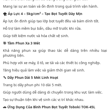
Mang lại sự an toàn và ổn định trong quá trình vận hành.
🌪
️ Áp Lực 4 – 5kg/cm² – Tạo Bọt Tuyết Dày Mịn
Áp lực ổn định giúp tạo lớp bọt tuyết đều và bám dính tốt.
Hỗ trợ làm mềm bụi bẩn, dầu mỡ trước khi rửa.
Giúp tiết kiệm nước và hóa chất vệ sinh.
🎯
Tầm Phun Xa 3 Mét
Khả năng phun xa giúp thao tác dễ dàng trên nhiều loại
phương tiện.
Phù hợp với xe máy, ô tô, xe tải và các thiết bị công nghiệp.
Tăng hiệu quả làm việc và giảm thời gian vệ sinh.
🔧
Dây Phun Dài 5 Mét Linh Hoạt
Trang bị dây phun phi 10 dài 5 mét.
Giúp người dùng dễ dàng di chuyển trong khu vực làm việc.
Tạo sự thuận tiện khi vệ sinh các vị trí khác nhau.
🚗
Ứng Dụng Của Bình Phun Bọt Tuyết Toboki TOK-45L