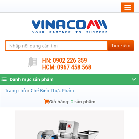
Togg
navig
Tìm kiếm
HN: 0902 226 359
HCM: 0967 458 568
Danh mục sản phẩm
Trang chủ
»
Chế Biến Thực Phẩm
Giỏ hàng:
0
sản phẩm