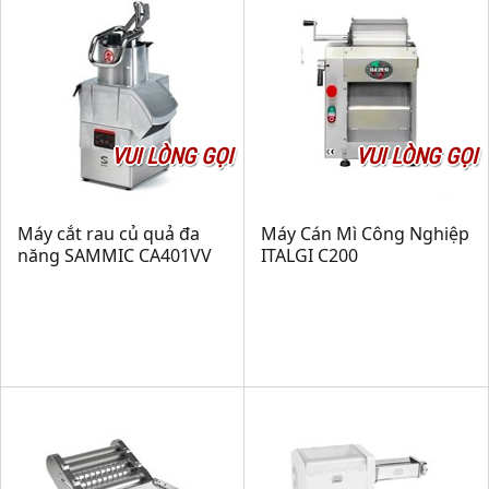
VUI LÒNG GỌI
VUI LÒNG GỌI
Máy cắt rau củ quả đa
Máy Cán Mì Công Nghiệp
năng SAMMIC CA401VV
ITALGI C200