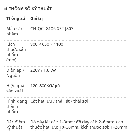
📊
THÔNG SỐ KỸ THUẬT
Thông số
Giá trị
Mẫu sản
CN-QCJ-8106-XST-J803
phẩm
Kích
900 × 650 × 1100
thước sản
phẩm
(mm)
Điện áp /
220V / 1.8KW
Nguồn
Hiệu quả
120–800KG/giờ
sản xuất
Hình dạng
Cắt hạt lựu / thái lát / thái sợi
thành
phẩm
Đặc điểm
Độ dày lát cắt: 1–3mm; độ dày cắt: 2–6mm; kích
kỹ thuật
thước hạt lựu: 10–30mm; kích thước sợi: 1–20mm