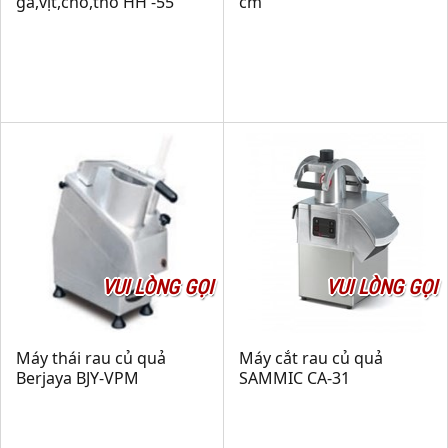
gà,vịt,chó,thỏ HH -55
cm
VUI LÒNG GỌI
VUI LÒNG GỌI
Máy thái rau củ quả
Máy cắt rau củ quả
Berjaya BJY-VPM
SAMMIC CA-31