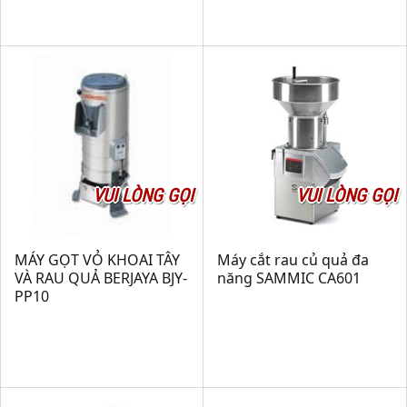
VUI LÒNG GỌI
VUI LÒNG GỌI
MÁY GỌT VỎ KHOAI TÂY
Máy cắt rau củ quả đa
VÀ RAU QUẢ BERJAYA BJY-
năng SAMMIC CA601
PP10