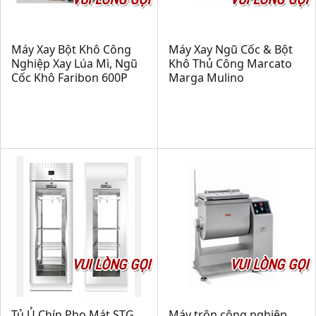
Máy Xay Bột Khô Công
Máy Xay Ngũ Cốc & Bột
Nghiệp Xay Lúa Mì, Ngũ
Khô Thủ Công Marcato
Cốc Khô Faribon 600P
Marga Mulino
VUI LÒNG GỌI
VUI LÒNG GỌI
Tủ Ủ Chín Pho Mát STG
Máy trộn công nghiệp