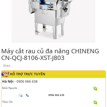
Máy cắt rau củ đa năng CHINENG
CN-QCJ-8106-XST-J803
theo
HỖ TRỢ TRỰC TUYẾN
Hà Nội
- 0906 066 638
Khôi Nguyên
0906 066 638
Thùy Chi