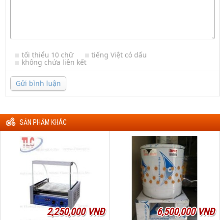
tối thiểu 10 chữ
tiếng Việt có dấu
không chứa liên kết
Gửi bình luận
SẢN PHẨM KHÁC
2,250,000 VNĐ
6,500,000 VNĐ