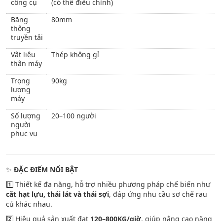
công cụ
(có thể điều chỉnh)
Băng
80mm
thông
truyền tải
Vật liệu
Thép không gỉ
thân máy
Trọng
90kg
lượng
máy
Số lượng
20–100 người
người
phục vụ
✨
ĐẶC ĐIỂM NỔI BẬT
1️⃣ Thiết kế đa năng, hỗ trợ nhiều phương pháp chế biến như
cắt hạt lựu, thái lát và thái sợi
, đáp ứng nhu cầu sơ chế rau
củ khác nhau.
2️⃣ Hiệu quả sản xuất đạt
120–800KG/giờ
, giúp nâng cao năng