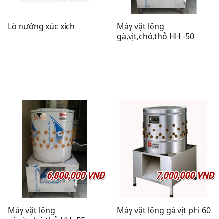
Lò nướng xúc xích
Máy vặt lông
gà,vịt,chó,thỏ HH -50
6,800,000 VNĐ
7,000,000 VNĐ
Máy vặt lông
Máy vặt lông gà vịt phi 60