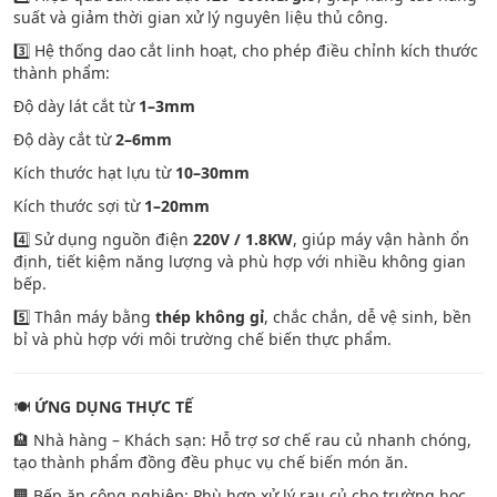
suất và giảm thời gian xử lý nguyên liệu thủ công.
3️⃣ Hệ thống dao cắt linh hoạt, cho phép điều chỉnh kích thước
thành phẩm:
Độ dày lát cắt từ
1–3mm
Độ dày cắt từ
2–6mm
Kích thước hạt lựu từ
10–30mm
Kích thước sợi từ
1–20mm
4️⃣ Sử dụng nguồn điện
220V / 1.8KW
, giúp máy vận hành ổn
định, tiết kiệm năng lượng và phù hợp với nhiều không gian
bếp.
5️⃣ Thân máy bằng
thép không gỉ
, chắc chắn, dễ vệ sinh, bền
bỉ và phù hợp với môi trường chế biến thực phẩm.
🍽️
ỨNG DỤNG THỰC TẾ
🏨 Nhà hàng – Khách sạn: Hỗ trợ sơ chế rau củ nhanh chóng,
tạo thành phẩm đồng đều phục vụ chế biến món ăn.
🏢 Bếp ăn công nghiệp: Phù hợp xử lý rau củ cho trường học,