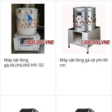
6,800,000 VNĐ
7,000,000 VNĐ
Máy vặt lông
Máy vặt lông gà vịt phi 60
gà,vịt,chó,thỏ HH -55
cm