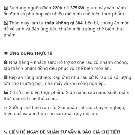
4️⃣ Sử dụng nguồn điện
220V / 1.375KW
, giúp máy vận hành
ổn định và phù hợp với nhiều mô hình chế biến thực phẩm.
5️⃣ Thân máy làm từ
thép không gỉ 304
, bền bỉ, chống ăn mòn,
dễ vệ sinh và đáp ứng tiêu chuẩn môi trường chế biến thực
phẩm.
🍽️
ỨNG DỤNG THỰC TẾ
🏨 Nhà hàng – Khách sạn: Hỗ trợ sơ chế rau củ nhanh chóng,
tạo thành phẩm đồng đều phục vụ chế biến món ăn.
🏢 Bếp ăn công nghiệp: Đáp ứng nhu cầu xử lý rau củ số lượng
lớn cho trường học, nhà máy và khu công nghiệp.
🏭 Cơ sở chế biến thực phẩm: Giúp nâng cao năng suất, giảm
thời gian sơ chế thủ công.
🥗 Xưởng chế biến rau củ: Giải pháp cắt rau chuyên nghiệp,
hiệu quả và phù hợp cho sản xuất quy mô lớn.
📞
LIÊN HỆ NGAY ĐỂ NHẬN TƯ VẤN & BÁO GIÁ CHI TIẾT!