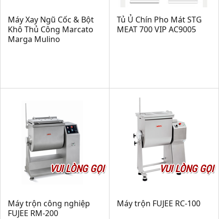
Máy Xay Ngũ Cốc & Bột
Tủ Ủ Chín Pho Mát STG
Khô Thủ Công Marcato
MEAT 700 VIP AC9005
Marga Mulino
VUI LÒNG GỌI
VUI LÒNG GỌI
Máy trộn công nghiệp
Máy trộn FUJEE RC-100
FUJEE RM-200