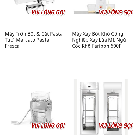
VUI LÒNG GỌI
VUI LÒNG GỌI
Máy Trộn Bột & Cắt Pasta
Máy Xay Bột Khô Công
Tươi Marcato Pasta
Nghiệp Xay Lúa Mì, Ngũ
Fresca
Cốc Khô Faribon 600P
VUI LÒNG GỌI
VUI LÒNG GỌI