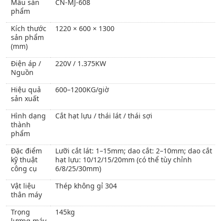
Mẫu sản
CN-MJ-608
phẩm
Kích thước
1220 × 600 × 1300
sản phẩm
(mm)
Điện áp /
220V / 1.375KW
Nguồn
Hiệu quả
600–1200KG/giờ
sản xuất
Hình dạng
Cắt hạt lựu / thái lát / thái sợi
thành
phẩm
Đặc điểm
Lưỡi cắt lát: 1–15mm; dao cắt: 2–10mm; dao cắt
kỹ thuật
hạt lựu: 10/12/15/20mm (có thể tùy chỉnh
công cụ
6/8/25/30mm)
Vật liệu
Thép không gỉ 304
thân máy
Trọng
145kg
lượng máy