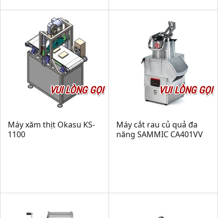
VUI LÒNG GỌI
VUI LÒNG GỌI
Máy xăm thịt Okasu KS-
Máy cắt rau củ quả đa
1100
năng SAMMIC CA401VV