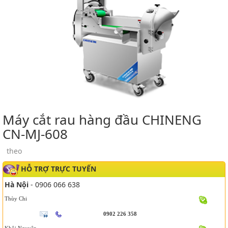
Máy cắt rau hàng đầu CHINENG
CN-MJ-608
theo
HỖ TRỢ TRỰC TUYẾN
Hà Nội
- 0906 066 638
Thùy Chi
0902 226 358