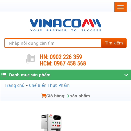
Togg
navig
Tìm kiếm
HN: 0902 226 359
HCM: 0967 458 568
Danh mục sản phẩm
Trang chủ
»
Chế Biến Thực Phẩm
Giỏ hàng:
0
sản phẩm