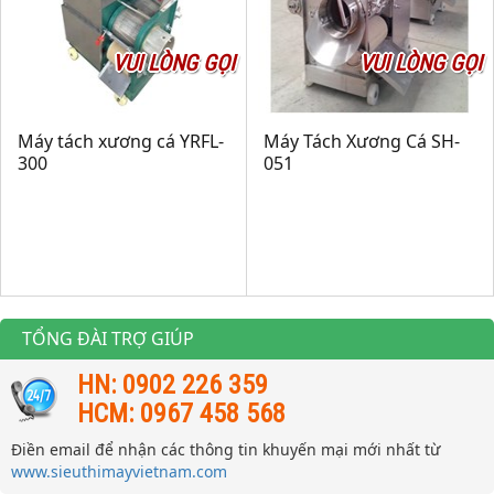
VUI LÒNG GỌI
VUI LÒNG GỌI
Máy tách xương cá YRFL-
Máy Tách Xương Cá SH-
300
051
TỔNG ĐÀI TRỢ GIÚP
HN: 0902 226 359
HCM: 0967 458 568
Điền email để nhận các thông tin khuyến mại mới nhất từ
www.sieuthimayvietnam.com