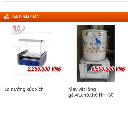
SẢN PHẨM KHÁC
2,250,000 VNĐ
6,500,000 VNĐ
Lò nướng xúc xích
Máy vặt lông
gà,vịt,chó,thỏ HH -50