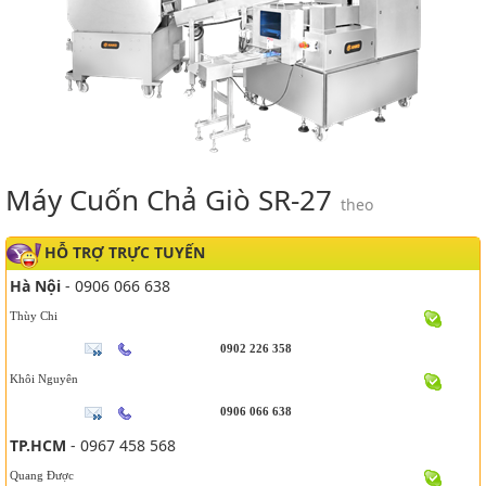
Máy Cuốn Chả Giò SR-27
theo
HỖ TRỢ TRỰC TUYẾN
Hà Nội
- 0906 066 638
Thùy Chi
0902 226 358
Khôi Nguyên
0906 066 638
TP.HCM
- 0967 458 568
Quang Được