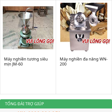
VUI LÒNG GỌI
VUI LÒNG GỌI
Máy nghiền tương siêu
Máy nghiền đa năng WN-
mịn JM-60
200
TỔNG ĐÀI TRỢ GIÚP