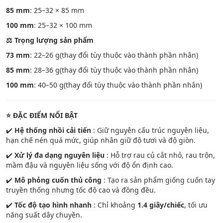
85 mm
: 25–32 × 85 mm
100 mm
: 25–32 × 100 mm
⚖️
Trọng lượng sản phẩm
73 mm
: 22–26 g(thay đổi tùy thuộc vào thành phần nhân)
85 mm
: 28–36 g(thay đổi tùy thuộc vào thành phần nhân)
100 mm
: 40–50 g(thay đổi tùy thuộc vào thành phần nhân)
⭐
ĐẶC ĐIỂM NỔI BẬT
✔️
Hệ thống nhồi cải tiến
: Giữ nguyên cấu trúc nguyên liệu,
hạn chế nén quá mức, giúp nhân giữ độ tươi và độ giòn.
✔️
Xử lý đa dạng nguyên liệu
: Hỗ trợ rau củ cắt nhỏ, rau trộn,
mầm đậu và nguyên liệu sống với độ ổn định cao.
✔️
Mô phỏng cuốn thủ công
: Tạo ra sản phẩm giống cuốn tay
truyền thống nhưng tốc độ cao và đồng đều.
✔️
Tốc độ tạo hình nhanh
: Chỉ khoảng
1.4 giây/chiếc
, tối ưu
năng suất dây chuyền.