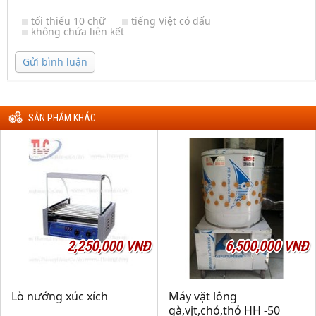
tối thiểu 10 chữ
tiếng Việt có dấu
không chứa liên kết
Gửi bình luận
SẢN PHẨM KHÁC
2,250,000 VNĐ
6,500,000 VNĐ
Lò nướng xúc xích
Máy vặt lông
gà,vịt,chó,thỏ HH -50