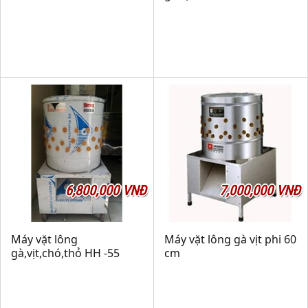
6,800,000 VNĐ
7,000,000 VNĐ
Máy vặt lông
Máy vặt lông gà vịt phi 60
gà,vịt,chó,thỏ HH -55
cm