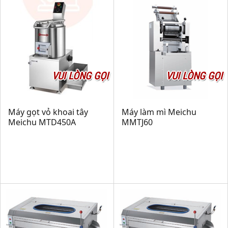
VUI LÒNG GỌI
VUI LÒNG GỌI
Máy gọt vỏ khoai tây
Máy làm mì Meichu
Meichu MTD450A
MMTJ60