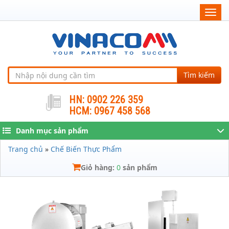
Togg
navig
Tìm kiếm
HN: 0902 226 359
HCM: 0967 458 568
Danh mục sản phẩm
Trang chủ
»
Chế Biến Thực Phẩm
Giỏ hàng:
0
sản phẩm