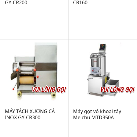
GY-CR200
CR160
VUI LÒNG GỌI
VUI LÒNG GỌI
MÁY TÁCH XƯƠNG CÁ
Máy gọt vỏ khoai tây
INOX GY-CR300
Meichu MTD350A