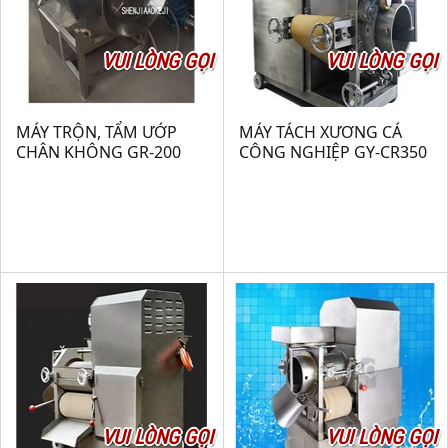
VUI LÒNG GỌI
VUI LÒNG GỌI
MÁY TRỘN, TẨM ƯỚP
MÁY TÁCH XƯƠNG CÁ
CHÂN KHÔNG GR-200
CÔNG NGHIỆP GY-CR350
VUI LÒNG GỌI
VUI LÒNG GỌI