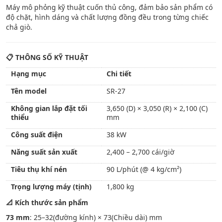
Máy mô phỏng kỹ thuật cuốn thủ công, đảm bảo sản phẩm có
độ chặt, hình dáng và chất lượng đồng đều trong từng chiếc
chả giò.
📋
THÔNG SỐ KỸ THUẬT
Hạng mục
Chi tiết
Tên model
SR-27
Không gian lắp đặt tối
3,650 (D) × 3,050 (R) × 2,100 (C)
thiểu
mm
Công suất điện
38 kW
Năng suất sản xuất
2,400 – 2,700 cái/giờ
Tiêu thụ khí nén
90 L/phút (@ 4 kg/cm²)
Trọng lượng máy (tịnh)
1,800 kg
📐
Kích thước sản phẩm
73 mm
: 25–32(đường kính) × 73(Chiều dài) mm