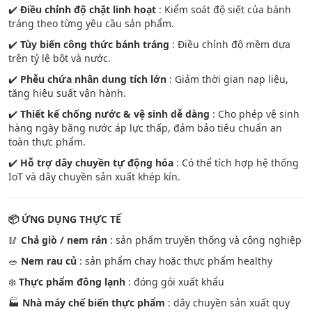
✔️
Điều chỉnh độ chặt linh hoạt
: Kiểm soát độ siết của bánh
tráng theo từng yêu cầu sản phẩm.
✔️
Tùy biến công thức bánh tráng
: Điều chỉnh độ mềm dựa
trên tỷ lệ bột và nước.
✔️
Phễu chứa nhân dung tích lớn
: Giảm thời gian nạp liệu,
tăng hiệu suất vận hành.
✔️
Thiết kế chống nước & vệ sinh dễ dàng
: Cho phép vệ sinh
hàng ngày bằng nước áp lực thấp, đảm bảo tiêu chuẩn an
toàn thực phẩm.
✔️
Hỗ trợ dây chuyền tự động hóa
: Có thể tích hợp hệ thống
IoT và dây chuyền sản xuất khép kín.
📦
ỨNG DỤNG THỰC TẾ
🥢
Chả giò / nem rán
: sản phẩm truyền thống và công nghiệp
🥗
Nem rau củ
: sản phẩm chay hoặc thực phẩm healthy
❄️
Thực phẩm đông lạnh
: đóng gói xuất khẩu
🏭
Nhà máy chế biến thực phẩm
: dây chuyền sản xuất quy