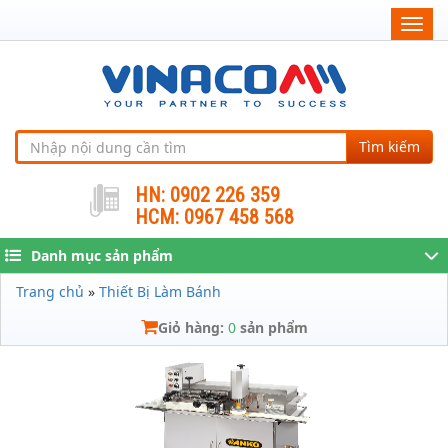
Togg
navig
Tìm kiếm
HN: 0902 226 359
HCM: 0967 458 568
Danh mục sản phẩm
Trang chủ
»
Thiết Bị Làm Bánh
Giỏ hàng:
0
sản phẩm