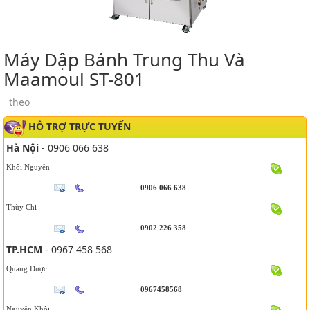
Máy Dập Bánh Trung Thu Và
Maamoul ST-801
theo
HỖ TRỢ TRỰC TUYẾN
Hà Nội
- 0906 066 638
Khôi Nguyên
0906 066 638
Thùy Chi
0902 226 358
TP.HCM
- 0967 458 568
Quang Được
0967458568
Nguyên Khôi