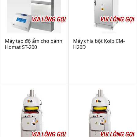
VUI LÒNG GỌI
VUI LÒNG GỌI
Máy tạo độ ẩm cho bánh
Máy chia bột Kolb CM-
Homat ST-200
H20D
VUI LÒNG GỌI
VUI LÒNG GỌI