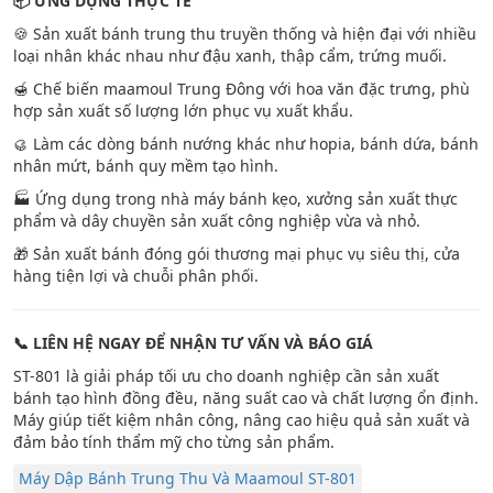
📦
ỨNG DỤNG THỰC TẾ
🍪 Sản xuất bánh trung thu truyền thống và hiện đại với nhiều
loại nhân khác nhau như đậu xanh, thập cẩm, trứng muối.
🍯 Chế biến maamoul Trung Đông với hoa văn đặc trưng, phù
hợp sản xuất số lượng lớn phục vụ xuất khẩu.
🥮 Làm các dòng bánh nướng khác như hopia, bánh dứa, bánh
nhân mứt, bánh quy mềm tạo hình.
🏭 Ứng dụng trong nhà máy bánh kẹo, xưởng sản xuất thực
phẩm và dây chuyền sản xuất công nghiệp vừa và nhỏ.
🎁 Sản xuất bánh đóng gói thương mại phục vụ siêu thị, cửa
hàng tiện lợi và chuỗi phân phối.
📞
LIÊN HỆ NGAY ĐỂ NHẬN TƯ VẤN VÀ BÁO GIÁ
ST-801 là giải pháp tối ưu cho doanh nghiệp cần sản xuất
bánh tạo hình đồng đều, năng suất cao và chất lượng ổn định.
Máy giúp tiết kiệm nhân công, nâng cao hiệu quả sản xuất và
đảm bảo tính thẩm mỹ cho từng sản phẩm.
Máy Dập Bánh Trung Thu Và Maamoul ST-801