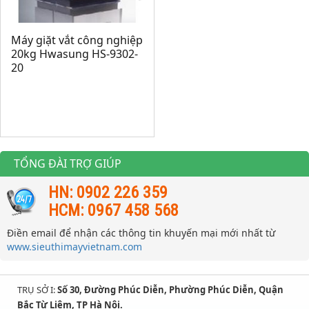
Máy giặt vắt công nghiệp
20kg Hwasung HS-9302-
20
TỔNG ĐÀI TRỢ GIÚP
HN: 0902 226 359
HCM: 0967 458 568
Điền email để nhận các thông tin khuyến mại mới nhất từ
www.sieuthimayvietnam.com
TRỤ SỞ I:
Số 30, Đường Phúc Diễn, Phường Phúc Diễn, Quận
Bắc Từ Liêm, TP Hà Nội.