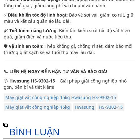
từng mẻ giặt, giảm lãng phí và chi phí vận hành.
⚡
Điều khiển tốc độ linh hoạt
: Bảo vệ sợi vải, giảm co rút, giữ
màu và kết cấu quần áo lâu dài.
🌿
Tiết kiệm năng lượng
: Biến tần kiểm soát tốc độ vắt hiệu
quả, giảm điện và nước tiêu thụ.
🛡️
Vệ sinh an toàn
: Thép không gỉ, chống rỉ sét, đảm bảo môi
trường giặt sạch sẽ và tuổi thọ máy lâu dài.
📞
LIÊN HỆ NGAY ĐỂ NHẬN TƯ VẤN VÀ BÁO GIÁ!
💦
Hwasung HS-9302-15
– Giải pháp giặt công nghiệp nhỏ
gọn, bền bỉ và tiết kiệm!
Máy giặt vắt công nghiệp 15kg Hwasung HS-9302-15
Máy giặt vắt công nghiệp 15kg
Hwasung
HS-9302-15
BÌNH LUẬN