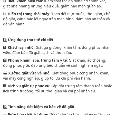
⚙️
Điều khiển biến tần
: Kiểm soát tốc độ động cơ chính xác,
giặt nhẹ nhàng nhưng hiệu quả, giảm hao mòn quần áo.
📊
Hiển thị trạng thái máy
: Theo dõi mực nước, thời gian, chế
độ giặt, cảnh báo lỗi ngay trên màn hình, đảm bảo an toàn và
dễ vận hành.
4️⃣
Ứng dụng thực tế chi tiết
🏨
Khách sạn nhỏ
: Giặt ga giường, khăn tắm, đồng phục nhân
viên, đảm bảo đồ giặt sạch và thơm lâu.
🏥
Phòng khám, spa, trung tâm y tế
: Giặt khăn, áo choàng,
đồng phục y tế, đáp ứng tiêu chuẩn vệ sinh nghiêm ngặt.
🏭
Xưởng giặt vừa và nhỏ
: Giặt đồng phục công nhân, khăn,
vải may công nghiệp, giúp tối ưu chi phí vận hành.
🏢
Dịch vụ giặt tự phục vụ
: Lắp đặt trung tâm thanh toán hoặc
lịch trình tự động, tối ưu thời gian và chi phí nhân sự.
5️⃣
Tính năng tiết kiệm và bảo vệ đồ giặt
💨
Bơm hóa chất tự động
: Tối ưu lượng hóa chất và nước cho