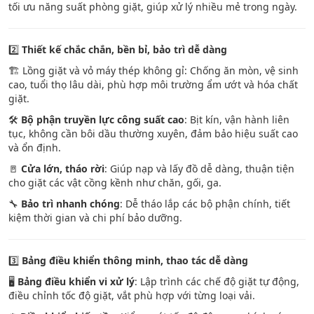
tối ưu năng suất phòng giặt, giúp xử lý nhiều mẻ trong ngày.
2️⃣
Thiết kế chắc chắn, bền bỉ, bảo trì dễ dàng
🏗️ Lồng giặt và vỏ máy thép không gỉ: Chống ăn mòn, vệ sinh
cao, tuổi thọ lâu dài, phù hợp môi trường ẩm ướt và hóa chất
giặt.
🛠️
Bộ phận truyền lực công suất cao
: Bịt kín, vận hành liên
tục, không cần bôi dầu thường xuyên, đảm bảo hiệu suất cao
và ổn định.
🚪
Cửa lớn, tháo rời
: Giúp nạp và lấy đồ dễ dàng, thuận tiện
cho giặt các vật cồng kềnh như chăn, gối, ga.
🔧
Bảo trì nhanh chóng
: Dễ tháo lắp các bộ phận chính, tiết
kiệm thời gian và chi phí bảo dưỡng.
3️⃣
Bảng điều khiển thông minh, thao tác dễ dàng
🖥️
Bảng điều khiển vi xử lý
: Lập trình các chế độ giặt tự động,
điều chỉnh tốc độ giặt, vắt phù hợp với từng loại vải.