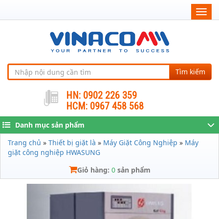
Togg
navig
Tìm kiếm
HN: 0902 226 359
HCM: 0967 458 568
Danh mục sản phẩm
Trang chủ
»
Thiết bị giặt là
»
Máy Giặt Công Nghiệp
»
Máy
giặt công nghiệp HWASUNG
Giỏ hàng:
0
sản phẩm