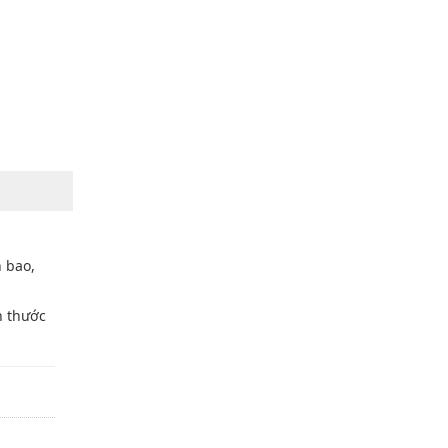
 bao,
h thước