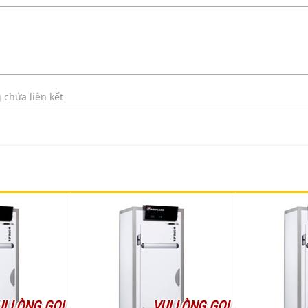
 chứa liên kết
UI LÒNG GỌI
VUI LÒNG GỌI