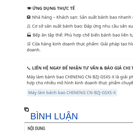
🍽️
ỨNG DỤNG THỰC TẾ
🏨 Nhà hàng – Khách sạn: Sản xuất bánh bao nhanh 
🥟 Cơ sở sản xuất bánh bao: Đáp ứng nhu cầu sản xuấ
🏭 Bếp ăn tập thể: Phù hợp chế biến bánh bao liên 
🛒 Cửa hàng kinh doanh thực phẩm: Giải pháp tạo hì
doanh.
📞
LIÊN HỆ NGAY ĐỂ NHẬN TƯ VẤN & BÁO GIÁ CHI T
Máy làm bánh bao CHINENG CN-BZJ-GSXS-X là giải ph
hợp cho nhiều mô hình kinh doanh thực phẩm chuyê
Máy làm bánh bao CHINENG CN-BZJ-GSXS-X
BÌNH LUẬN
NỘI DUNG