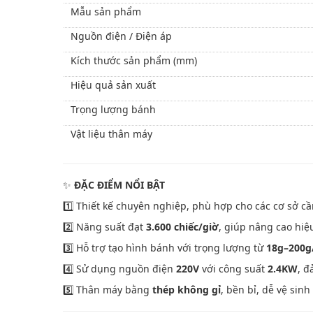
Mẫu sản phẩm
Nguồn điện / Điện áp
Kích thước sản phẩm (mm)
Hiệu quả sản xuất
Trọng lượng bánh
Vật liệu thân máy
✨
ĐẶC ĐIỂM NỔI BẬT
1️⃣ Thiết kế chuyên nghiệp, phù hợp cho các cơ sở cầ
2️⃣ Năng suất đạt
3.600 chiếc/giờ
, giúp nâng cao hiệ
3️⃣ Hỗ trợ tạo hình bánh với trọng lượng từ
18g–200g
4️⃣ Sử dụng nguồn điện
220V
với công suất
2.4KW
, 
5️⃣ Thân máy bằng
thép không gỉ
, bền bỉ, dễ vệ si