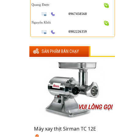
Quang Được
0967458568
Nguyên Khôi
0902226359
SẢN PHẨM BÁN CHẠY
VUI LÒNG GỌI
Máy xay thịt Sirman TC 12E