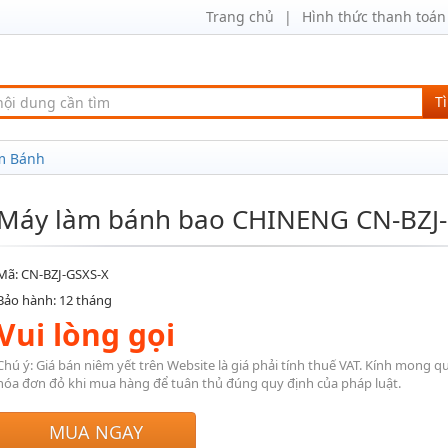
Trang chủ
Hình thức thanh toán
T
àm Bánh
Máy làm bánh bao CHINENG CN-BZJ-
Mã: CN-BZJ-GSXS-X
Bảo hành: 12 tháng
Vui lòng gọi
Chú ý: Giá bán niêm yết trên Website là giá phải tính thuế VAT. Kính mong q
hóa đơn đỏ khi mua hàng để tuân thủ đúng quy định của pháp luật.
MUA NGAY