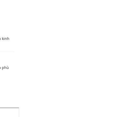
ả kinh
à phù