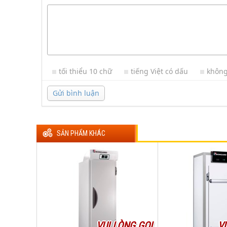
tối thiểu 10 chữ
tiếng Việt có dấu
không
Gửi bình luận
SẢN PHẨM KHÁC
VUI LÒNG GỌI
V