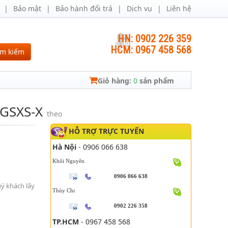
Bảo mật
Bảo hành đổi trả
Dịch vụ
Liên hệ
HN: 0902 226 359
HCM: 0967 458 568
ìm kiếm
Giỏ hàng:
0
sản phẩm
GSXS-X
theo
HỖ TRỢ TRỰC TUYẾN
Hà Nội
- 0906 066 638
Khôi Nguyên
0906 066 638
uý khách lấy
Thùy Chi
0902 226 358
TP.HCM
- 0967 458 568