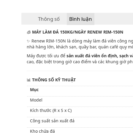
Thông số
Bình luận
🧊
MÁY LÀM ĐÁ 150KG/NGÀY RENEW RIM-150N
✨ Renew RIM-150N là dòng máy làm đá viên công ngh
nhà hàng lớn, khách sạn, quầy bar, quán café quy mô
Máy được tối ưu để
sản xuất đá viên ổn định, sạch 
cao, đặc biệt trong giờ cao điểm và các khung giờ phụ
📊
THÔNG SỐ KỸ THUẬT
Mục
Model
Kích thước (R x S x C)
Công suất sản xuất đá
Kho chứa đá