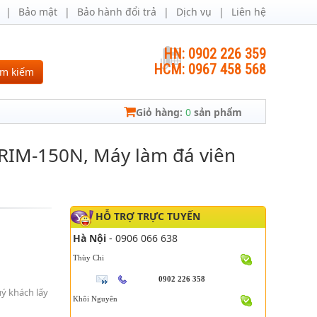
Bảo mật
Bảo hành đổi trả
Dịch vụ
Liên hệ
HN: 0902 226 359
HCM: 0967 458 568
ìm kiếm
Giỏ hàng:
0
sản phẩm
RIM-150N, Máy làm đá viên
HỖ TRỢ TRỰC TUYẾN
Hà Nội
- 0906 066 638
Thùy Chi
0902 226 358
uý khách lấy
Khôi Nguyên