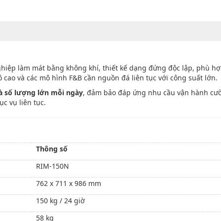
iệp làm mát bằng không khí, thiết kế dạng đứng độc lập, phù h
 cao và các mô hình F&B cần nguồn đá liên tục với công suất lớn.
và số lượng lớn mỗi ngày
, đảm bảo đáp ứng nhu cầu vận hành cư
c vụ liên tục.
Thông số
RIM-150N
762 x 711 x 986 mm
150 kg / 24 giờ
58 kg