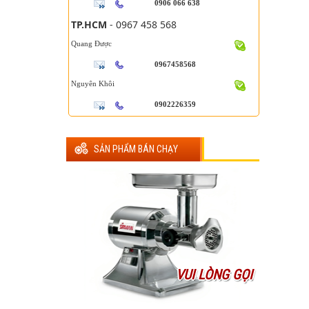
0906 066 638
TP.HCM
- 0967 458 568
Quang Được
0967458568
Nguyên Khôi
0902226359
SẢN PHẨM BÁN CHẠY
VUI LÒNG GỌI