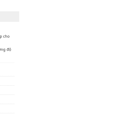
ợp cho
ờng độ