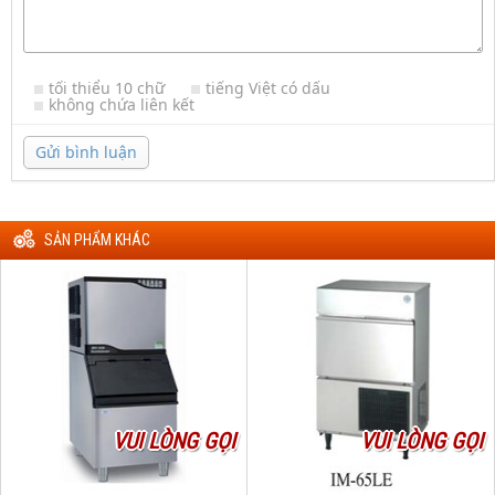
tối thiểu 10 chữ
tiếng Việt có dấu
không chứa liên kết
Gửi bình luận
SẢN PHẨM KHÁC
VUI LÒNG GỌI
VUI LÒNG GỌI