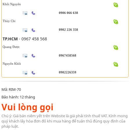
Khôi Nguyên
0906 066 638
Thùy Chi
0902 226 358
TP.HCM
- 0967 458 568
Quang Được
0967458568
Nguyên Khôi
0902226359
Mã: RIM-70
Bảo hành: 12 tháng
Vui lòng gọi
Chú ý: Giá bán niêm yết trên Website là giá phải tính thuế VAT. Kính mong
quý khách lấy hóa đơn đỏ khi mua hàng để tuân thủ đúng quy định của
pháp luật.