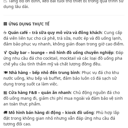
📉 Tăng độ ổn định, kéo dài tuổi thọ thiết bị trong quá trình sử
dụng lâu dài.
🏢
ỨNG DỤNG THỰC TẾ
☕
Quán café – trà sữa quy mô vừa và đông khách
: Cung cấp
đá viên liên tục cho cà phê, trà sữa, nước ép và đồ uống lạnh,
đảm bảo phục vụ nhanh, không gián đoạn trong giờ cao điểm.
🍹
Quầy bar – lounge – mô hình đồ uống chuyên nghiệp
: Đáp
ứng nhu cầu đá cho cocktail, mocktail và các loại đồ uống pha
chế yêu cầu tính thẩm mỹ và chất lượng đồng đều.
🍽️
Nhà hàng – bếp nhỏ đến trung bình
: Phục vụ đá cho khu
nước uống, khu bếp và buffet, đảm bảo luôn có đá sạch sử
dụng trong suốt ca làm việc.
🏪
Cửa hàng F&B – quán ăn nhanh
: Chủ động nguồn đá cho
đồ uống mang đi, giảm chi phí mua ngoài và đảm bảo vệ sinh
an toàn thực phẩm.
🚚
Mô hình bán hàng di động – kiosk đồ uống
: Phù hợp lắp
đặt trong không gian nhỏ nhưng vẫn đáp ứng nhu cầu đá
tương đối cao.