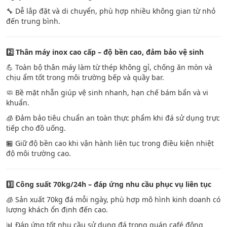
🔧 Dễ lắp đặt và di chuyển, phù hợp nhiều không gian từ nhỏ
đến trung bình.
2️
Thân máy inox cao cấp – độ bền cao, đảm bảo vệ sinh
💪 Toàn bộ thân máy làm từ thép không gỉ, chống ăn mòn và
chịu ẩm tốt trong môi trường bếp và quầy bar.
🧼 Bề mặt nhẵn giúp vệ sinh nhanh, hạn chế bám bẩn và vi
khuẩn.
🧊 Đảm bảo tiêu chuẩn an toàn thực phẩm khi đá sử dụng trực
tiếp cho đồ uống.
🏪 Giữ độ bền cao khi vận hành liên tục trong điều kiện nhiệt
độ môi trường cao.
3️
Công suất 70kg/24h – đáp ứng nhu cầu phục vụ liên tục
🧊 Sản xuất 70kg đá mỗi ngày, phù hợp mô hình kinh doanh có
lượng khách ổn định đến cao.
📊 Đáp ứng tốt nhu cầu sử dụng đá trong quán café đông