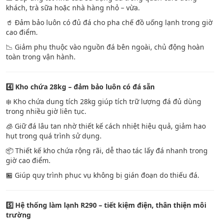
khách, trà sữa hoặc nhà hàng nhỏ – vừa.
🥤 Đảm bảo luôn có đủ đá cho pha chế đồ uống lạnh trong giờ
cao điểm.
📉 Giảm phụ thuộc vào nguồn đá bên ngoài, chủ động hoàn
toàn trong vận hành.
4️
Kho chứa 28kg – đảm bảo luôn có đá sẵn
❄️ Kho chứa dung tích 28kg giúp tích trữ lượng đá đủ dùng
trong nhiều giờ liên tục.
🧊 Giữ đá lâu tan nhờ thiết kế cách nhiệt hiệu quả, giảm hao
hụt trong quá trình sử dụng.
📦 Thiết kế kho chứa rộng rãi, dễ thao tác lấy đá nhanh trong
giờ cao điểm.
🏪 Giúp quy trình phục vụ không bị gián đoạn do thiếu đá.
5️
Hệ thống làm lạnh R290 – tiết kiệm điện, thân thiện môi
trường