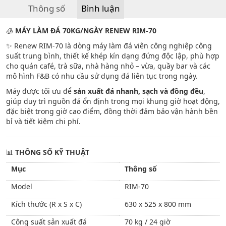
Thông số
Bình luận
🧊
MÁY LÀM ĐÁ 70KG/NGÀY RENEW RIM-70
✨ Renew RIM-70 là dòng máy làm đá viên công nghiệp công
suất trung bình, thiết kế khép kín dạng đứng độc lập, phù hợp
cho quán café, trà sữa, nhà hàng nhỏ – vừa, quầy bar và các
mô hình F&B có nhu cầu sử dụng đá liên tục trong ngày.
Máy được tối ưu để
sản xuất đá nhanh, sạch và đồng đều
,
giúp duy trì nguồn đá ổn định trong mọi khung giờ hoạt động,
đặc biệt trong giờ cao điểm, đồng thời đảm bảo vận hành bền
bỉ và tiết kiệm chi phí.
📊
THÔNG SỐ KỸ THUẬT
Mục
Thông số
Model
RIM-70
Kích thước (R x S x C)
630 x 525 x 800 mm
Công suất sản xuất đá
70 kg / 24 giờ