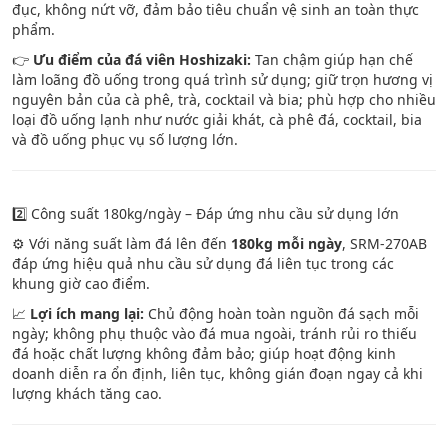
đục, không nứt vỡ, đảm bảo tiêu chuẩn vệ sinh an toàn thực
phẩm.
👉
Ưu điểm của đá viên Hoshizaki:
Tan chậm giúp hạn chế
làm loãng đồ uống trong quá trình sử dụng; giữ trọn hương vị
nguyên bản của cà phê, trà, cocktail và bia; phù hợp cho nhiều
loại đồ uống lạnh như nước giải khát, cà phê đá, cocktail, bia
và đồ uống phục vụ số lượng lớn.
2️⃣ Công suất 180kg/ngày – Đáp ứng nhu cầu sử dụng lớn
⚙️ Với năng suất làm đá lên đến
180kg mỗi ngày
, SRM-270AB
đáp ứng hiệu quả nhu cầu sử dụng đá liên tục trong các
khung giờ cao điểm.
📈
Lợi ích mang lại:
Chủ động hoàn toàn nguồn đá sạch mỗi
ngày; không phụ thuộc vào đá mua ngoài, tránh rủi ro thiếu
đá hoặc chất lượng không đảm bảo; giúp hoạt động kinh
doanh diễn ra ổn định, liên tục, không gián đoạn ngay cả khi
lượng khách tăng cao.