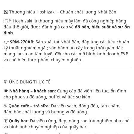
5️⃣ Thương hiệu Hoshizaki – Chuẩn chất lượng Nhật Bản
🇯🇵 Hoshizaki là thương hiệu máy làm đá công nghiệp hàng
đầu thế giới, được đánh giá cao về
độ bền, hiệu suất và sự ổn
định
.
👉
SRM-270AB:
Sản xuất tại Nhật Bản, đáp ứng các tiêu chuẩn
kỹ thuật nghiêm ngặt; vận hành tin cậy trong thời gian dài;
mang lại sự an tâm tuyệt đối cho các mô hình kinh doanh F&B
và chế biến thực phẩm chuyên nghiệp.
🎯 ỨNG DỤNG THỰC TẾ
🍽️
Nhà hàng – khách sạn:
Cung cấp đá viên liên tục, ổn định
cho phục vụ đồ uống, buffet và tiệc sự kiện.
☕
Quán café – trà sữa:
Đá viên sạch, đồng đều, tan chậm,
đảm bảo chất lượng và hương vị đồ uống.
🍸
Quầy bar:
Đá viên cứng, đẹp, nâng cao trải nghiệm pha chế
và hình ảnh chuyên nghiệp của quầy bar.