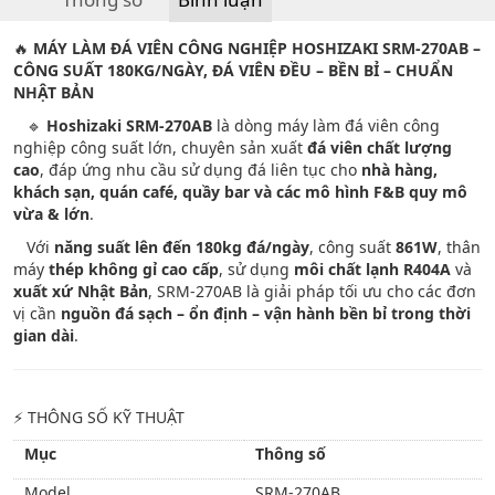
🔥
MÁY LÀM ĐÁ VIÊN CÔNG NGHIỆP HOSHIZAKI SRM-270AB –
CÔNG SUẤT 180KG/NGÀY, ĐÁ VIÊN ĐỀU – BỀN BỈ – CHUẨN
NHẬT BẢN
🔹
Hoshizaki SRM-270AB
là dòng máy làm đá viên công
nghiệp công suất lớn, chuyên sản xuất
đá viên chất lượng
cao
, đáp ứng nhu cầu sử dụng đá liên tục cho
nhà hàng,
khách sạn, quán café, quầy bar và các mô hình F&B quy mô
vừa & lớn
.
Với
năng suất lên đến 180kg đá/ngày
, công suất
861W
, thân
máy
thép không gỉ cao cấp
, sử dụng
môi chất lạnh R404A
và
xuất xứ Nhật Bản
, SRM-270AB là giải pháp tối ưu cho các đơn
vị cần
nguồn đá sạch – ổn định – vận hành bền bỉ trong thời
gian dài
.
⚡ THÔNG SỐ KỸ THUẬT
Mục
Thông số
Model
SRM-270AB