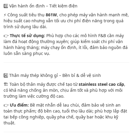
3️⃣ Vận hành ổn định – Tiết kiệm điện
⚡ Công suất tiêu thụ
861W
, cho phép máy vận hành mạnh mẽ,
hiệu suất cao nhưng vẫn tối ưu chi phí điện năng trong quá
trình sử dụng lâu dài.
👉
Thực tế sử dụng:
Phù hợp cho các mô hình F&B cần máy
làm đá hoạt động thường xuyên; giúp kiểm soát chi phí vận
hành hàng tháng; máy chạy ổn định, ít lỗi, đảm bảo nguồn đá
luôn sẵn sàng phục vụ.
4️⃣ Thân máy thép không gỉ – Bền bỉ & dễ vệ sinh
🏗️ Toàn bộ thân máy được chế tạo từ
stainless steel cao cấp
,
có khả năng chống ăn mòn, chịu ẩm tốt và phù hợp với môi
trường làm việc cường độ cao.
👉
Ưu điểm:
Bề mặt nhẵn dễ lau chùi, đảm bảo vệ sinh an
toàn thực phẩm; độ bền cao, tuổi thọ lâu dài; phù hợp lắp đặt
tại bếp công nghiệp, quầy pha chế, quầy bar hoặc khu kỹ
thuật.