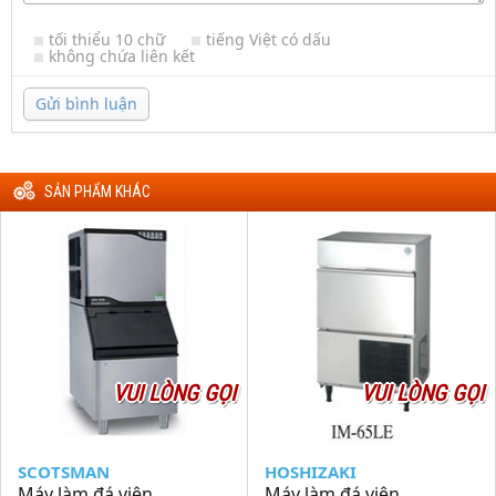
tối thiểu 10 chữ
tiếng Việt có dấu
không chứa liên kết
Gửi bình luận
SẢN PHẨM KHÁC
VUI LÒNG GỌI
VUI LÒNG GỌI
SCOTSMAN
HOSHIZAKI
Máy làm đá viên
Máy làm đá viên