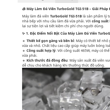
🧊 Máy Làm Đá Viên TurboGold TGI-51B – Giải Pháp
Máy làm đá viên
TurboGold TGI-51B
là sản phẩm lý t
nhà bếp với nhu cầu làm đá vừa phải. Với
công suất
lại sự tiện lợi và tiết kiệm chi phí cho người dùng.
✨ 1. Đặc Điểm Nổi Bật Của Máy Làm Đá Viên TurboG
🔹
Thiết kế gọn gàng và bền bỉ
: Máy có thiết kế nh
vừa và nhỏ. Chất liệu cao cấp giúp máy luôn bóng lo
🔹
Công suất hợp lý
: Với công suất 465W, máy có th
vừa phải.
🔹
Kích thước đá đồng đều
: Máy sản xuất đá viên v
dễ chịu cho khách hàng khi thưởng thức đồ uống.