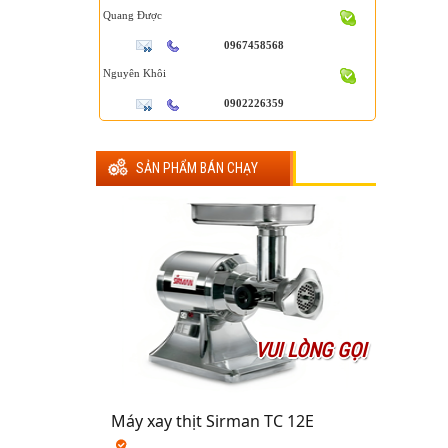
Quang Được
0967458568
Nguyên Khôi
0902226359
SẢN PHẨM BÁN CHẠY
VUI LÒNG GỌI
Máy xay thịt Sirman TC 12E