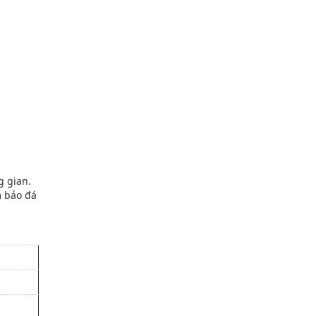
g gian.
m bảo đá