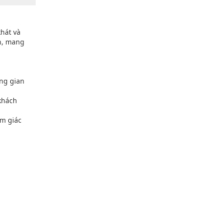
khát và
n, mang
ông gian
 khách
ảm giác