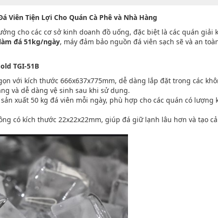
 Đá Viên Tiện Lợi Cho Quán Cà Phê và Nhà Hàng
ưởng cho các cơ sở kinh doanh đồ uống, đặc biệt là các quán giải 
 làm đá 51kg/ngày
, máy đảm bảo nguồn đá viên sạch sẽ và an toà
old TGI-51B
ỏ gọn với kích thước 666x637x775mm, dễ dàng lắp đặt trong các kh
áng và dễ dàng vệ sinh sau khi sử dụng.
ể sản xuất 50 kg đá viên mỗi ngày, phù hợp cho các quán có lượng
uông có kích thước 22x22x22mm, giúp đá giữ lạnh lâu hơn và tạo c