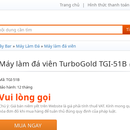
Trang chủ
Hình thức thanh toán
T
ầy Bar
»
Máy Làm Đá
»
Máy làm đá viên
Máy làm đá viên TurboGold TGI-51B
t
Mã: TGI-51B
Bảo hành: 12 tháng
Vui lòng gọi
Chú ý: Giá bán niêm yết trên Website là giá phải tính thuế VAT. Kính mong q
hóa đơn đỏ khi mua hàng để tuân thủ đúng quy định của pháp luật.
MUA NGAY