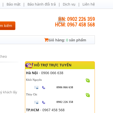
Bảo mật
Bảo hành đổi trả
Dịch vụ
Liên hệ
HN: 0902 226 359
HCM: 0967 458 568
ìm kiếm
Giỏ hàng:
0
sản phẩm
heo
HỖ TRỢ TRỰC TUYẾN
Hà Nội
- 0906 066 638
Khôi Nguyên
0906 066 638
uý khách lấy
Thùy Chi
0902 226 358
TP.HCM
- 0967 458 568