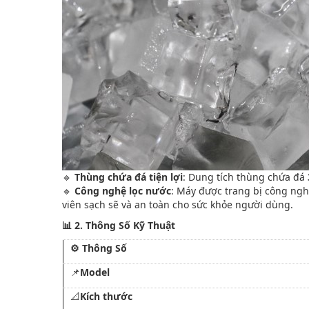
🔹
Thùng chứa đá tiện lợi
: Dung tích thùng chứa đá
🔹
Công nghệ lọc nước
: Máy được trang bị công nghệ
viên sạch sẽ và an toàn cho sức khỏe người dùng.
📊 2. Thông Số Kỹ Thuật
⚙️ Thông Số
📌
Model
📐
Kích thước