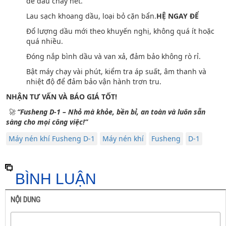
để dầu chảy hết.
Lau sạch khoang dầu, loại bỏ cặn bẩn.
HỆ NGAY ĐỂ
Đổ lượng dầu mới theo khuyến nghị, không quá ít hoặc
quá nhiều.
Đóng nắp bình dầu và van xả, đảm bảo không rò rỉ.
Bật máy chạy vài phút, kiểm tra áp suất, âm thanh và
nhiệt độ để đảm bảo vận hành trơn tru.
NHẬN TƯ VẤN VÀ BÁO GIÁ TỐT!
🚀
“Fusheng D-1 – Nhỏ mà khỏe, bền bỉ, an toàn và luôn sẵn
sàng cho mọi công việc!”
Máy nén khí Fusheng D-1
Máy nén khí
Fusheng
D-1
BÌNH LUẬN
NỘI DUNG