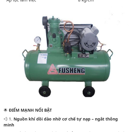
🌟
ĐIỂM MẠNH NỔI BẬT
💨 1.
Nguồn khí dồi dào nhờ cơ chế tự nạp – ngắt thông
minh