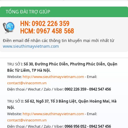
TỔNG ĐÀI TRỢ GIÚP
HN: 0902 226 359
HCM: 0967 458 568
Điền email để nhận các thông tin khuyến mại mới nhất từ
www.sieuthimayvietnam.com
TRỤ SỞ I:
Số 30, Đường Phúc Diễn, Phường Phúc Diễn, Quận
Bắc Từ Liêm, TP Hà Nội.
Website:
http://www.sieuthimayvietnam.com
- Email:
contact@vinacomm.vn
Điện thoai / Wechat / Zalo / Viber:
0902 226 359 - 0942 547 456
TRỤ SỞ II:
Số 62, Ngõ 37, Tổ 3 Bằng Liệt, Quận Hoàng Mai, Hà
Nội.
Website:
http://www.sieuthimayvietnam.com
- Email:
contact@vinacomm.vn
Điện thoai / Wechat / Zalo / Viber:
0966 956 052 - 0942 547 456