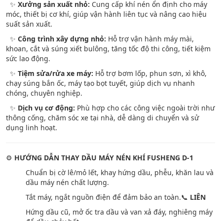
✨
Xưởng sản xuất nhỏ:
Cung cấp khí nén ổn định cho máy
móc, thiết bị cơ khí, giúp vận hành liên tục và nâng cao hiệu
suất sản xuất.
✨
Công trình xây dựng nhỏ:
Hỗ trợ vận hành máy mài,
khoan, cắt và súng xiết bulông, tăng tốc độ thi công, tiết kiệm
sức lao động.
✨
Tiệm sửa/rửa xe máy:
Hỗ trợ bơm lốp, phun sơn, xì khô,
chạy súng bắn ốc, máy tạo bọt tuyết, giúp dịch vụ nhanh
chóng, chuyên nghiệp.
✨
Dịch vụ cơ động:
Phù hợp cho các công việc ngoài trời như
thông cống, chăm sóc xe tại nhà, dễ dàng di chuyển và sử
dụng linh hoạt.
⚙
HƯỚNG DẪN THAY DẦU MÁY NÉN KHÍ FUSHENG D-1
Chuẩn bị cờ lê/mỏ lết, khay hứng dầu, phễu, khăn lau và
dầu máy nén chất lượng.
Tắt máy, ngắt nguồn điện để đảm bảo an toàn.
📞
LIÊN
Hứng dầu cũ, mở ốc tra dầu và van xả đáy, nghiêng máy