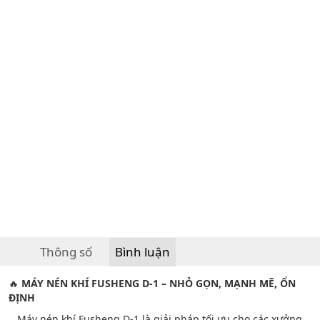
Thông số
Bình luận
🔥
MÁY NÉN KHÍ FUSHENG D-1 – NHỎ GỌN, MẠNH MẼ, ỔN
ĐỊNH
Máy nén khí Fusheng D-1 là giải pháp tối ưu cho các xưởng