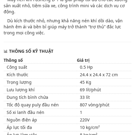
sản xuất nhỏ, tiệm sửa xe, công trình mini và các dịch vụ cơ
động.
Dù kích thước nhỏ, nhưng khả năng nén khí dồi dào, vận
hành êm ái và bền bỉ giúp máy trở thành “trợ thủ” đắc lực
trong mọi công việc.
📊
THÔNG SỐ KỸ THUẬT
Thông số
Giá trị
Công suất
0.5 Hp
Kích thước
24.4 x 24.4 x 72 cm
Trọng lượng
45 Kg
Lưu lượng khí
69 lít/phút
Dung tích bình chứa
33 lít
Tốc độ quay puly đầu nén
807 vòng/phút
Số xi lanh đầu nén
1
Nguồn điện áp
220V
Áp lực tối đa
10 kg/cm²
Áp lực làm việc
8 kg/cm²