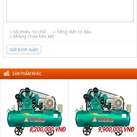
tối thiểu 10 chữ
tiếng Việt có dấu
không chứa liên kết
Gửi bình luận
SẢN PHẨM KHÁC
8,200,000 VNĐ
9,900,000 VNĐ