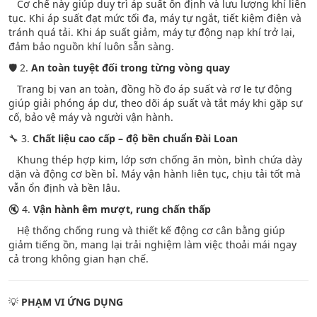
Cơ chế này giúp duy trì áp suất ổn định và lưu lượng khí liên
tục. Khi áp suất đạt mức tối đa, máy tự ngắt, tiết kiệm điện và
tránh quá tải. Khi áp suất giảm, máy tự động nạp khí trở lại,
đảm bảo nguồn khí luôn sẵn sàng.
🛡 2.
An toàn tuyệt đối trong từng vòng quay
Trang bị van an toàn, đồng hồ đo áp suất và rơ le tự động
giúp giải phóng áp dư, theo dõi áp suất và tắt máy khi gặp sự
cố, bảo vệ máy và người vận hành.
🔧 3.
Chất liệu cao cấp – độ bền chuẩn Đài Loan
Khung thép hợp kim, lớp sơn chống ăn mòn, bình chứa dày
dặn và động cơ bền bỉ. Máy vận hành liên tục, chịu tải tốt mà
vẫn ổn định và bền lâu.
🔇 4.
Vận hành êm mượt, rung chấn thấp
Hệ thống chống rung và thiết kế động cơ cân bằng giúp
giảm tiếng ồn, mang lại trải nghiệm làm việc thoải mái ngay
cả trong không gian hạn chế.
💡
PHẠM VI ỨNG DỤNG