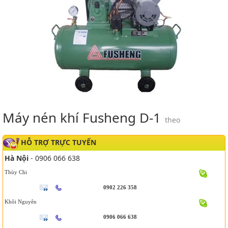
Máy nén khí Fusheng D-1
theo
HỖ TRỢ TRỰC TUYẾN
Hà Nội
- 0906 066 638
Thùy Chi
0902 226 358
Khôi Nguyên
0906 066 638