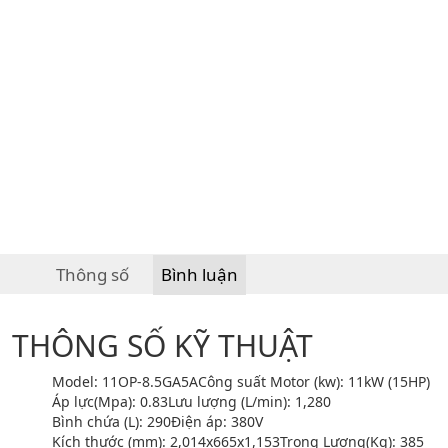
Thông số
Bình luận
THÔNG SỐ KỸ THUẬT
Model: 11OP-8.5GA5A
Công suất Motor (kw): 11kW (15HP)
Áp lực(Mpa): 0.83
Lưu lượng (L/min): 1,280
Bình chứa (L): 290
Điện áp: 380V
Kích thước (mm): 2,014x665x1,153
Trọng Lượng(Kg): 385