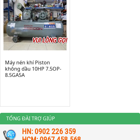
VUI LÒNG GỌI
Máy nén khí Piston
không dầu 10HP 7.5OP-
8.5GA5A
TỔNG ĐÀI TRỢ GIÚP
HN: 0902 226 359
HCM: 0967 458 568