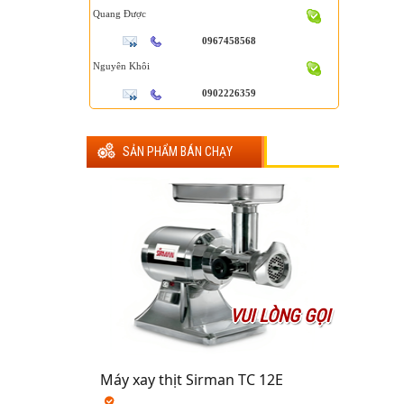
Quang Được
0967458568
Nguyên Khôi
0902226359
SẢN PHẨM BÁN CHẠY
VUI LÒNG GỌI
Máy xay thịt Sirman TC 12E