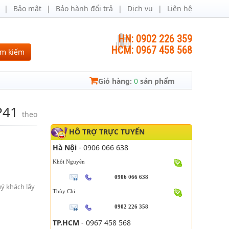
Bảo mật
Bảo hành đổi trả
Dịch vụ
Liên hệ
HN: 0902 226 359
HCM: 0967 458 568
ìm kiếm
Giỏ hàng:
0
sản phẩm
P41
theo
HỖ TRỢ TRỰC TUYẾN
Hà Nội
- 0906 066 638
Khôi Nguyên
0906 066 638
uý khách lấy
Thùy Chi
0902 226 358
TP.HCM
- 0967 458 568