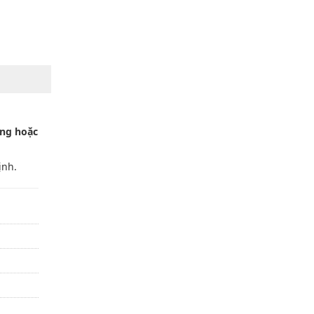
ăng hoặc
ịnh.