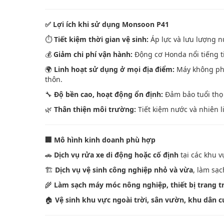
✅
Lợi ích khi sử dụng Monsoon P41
⏱️
Tiết kiệm thời gian vệ sinh:
Áp lực và lưu lượng n
💰
Giảm chi phí vận hành:
Động cơ Honda nổi tiếng ti
🌍
Linh hoạt sử dụng ở mọi địa điểm:
Máy không phụ
thôn.
🔧
Độ bền cao, hoạt động ổn định:
Đảm bảo tuổi thọ
🌿
Thân thiện môi trường:
Tiết kiệm nước và nhiên l
🏢
Mô hình kinh doanh phù hợp
🚗
Dịch vụ rửa xe di động hoặc cố định
tại các khu v
🏗️
Dịch vụ vệ sinh công nghiệp nhỏ và vừa
, làm sạ
🌾
Làm sạch máy móc nông nghiệp, thiết bị trang tr
🏠
Vệ sinh khu vực ngoài trời, sân vườn, khu dân 