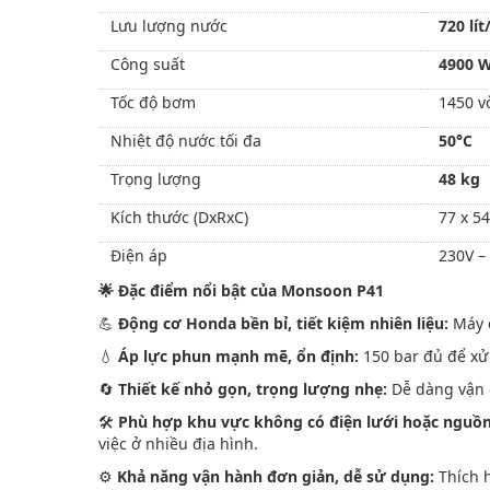
Lưu lượng nước
720 lít
Công suất
4900 
Tốc độ bơm
1450 v
Nhiệt độ nước tối đa
50°C
Trọng lượng
48 kg
Kích thước (DxRxC)
77 x 5
Điện áp
230V –
🌟
Đặc điểm nổi bật của Monsoon P41
💪
Động cơ Honda bền bỉ, tiết kiệm nhiên liệu:
Máy c
💧
Áp lực phun mạnh mẽ, ổn định:
150 bar đủ để xử
🔄
Thiết kế nhỏ gọn, trọng lượng nhẹ:
Dễ dàng vận c
🛠️
Phù hợp khu vực không có điện lưới hoặc nguồn
việc ở nhiều địa hình.
⚙️
Khả năng vận hành đơn giản, dễ sử dụng:
Thích 