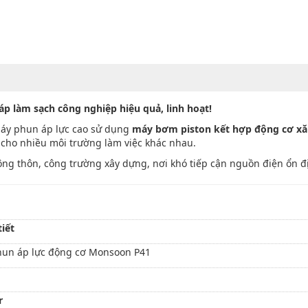
p làm sạch công nghiệp hiệu quả, linh hoạt!
áy phun áp lực cao sử dụng
máy bơm piston kết hợp động cơ x
ợp cho nhiều môi trường làm việc khác nhau.
ng thôn, công trường xây dựng, nơi khó tiếp cận nguồn điện ổn đ
tiết
un áp lực động cơ Monsoon P41
r