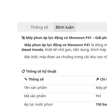
Thông số
Bình luận
🚀
Máy phun áp lực động cơ Monsoon P41 – Giải phá
Máy phun áp lực động cơ Monsoon P41
là dòng m
diesel Honda
, thiết kế nhỏ gọn, tiện dụng, thích h
Đặc biệt, máy được ưa chuộng trong các khu vực nô
📋
Thông số kỹ thuật
🔧
Thông số
🔎
Chi 
Tên sản phẩm
Máy ph
Mã sản phẩm
P41
Áp lực nước phun
150 ba