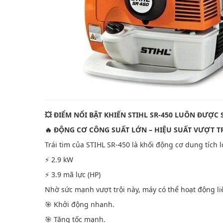
💥 ĐIỂM NỔI BẬT KHIẾN STIHL SR-450 LUÔN ĐƯỢC
🔥 ĐỘNG CƠ CÔNG SUẤT LỚN – HIỆU SUẤT VƯỢT T
Trái tim của STIHL SR-450 là khối động cơ dung tích 
⚡ 2.9 kW
⚡ 3.9 mã lực (HP)
Nhờ sức mạnh vượt trội này, máy có thể hoạt động liê
🎯 Khởi động nhanh.
🎯 Tăng tốc mạnh.