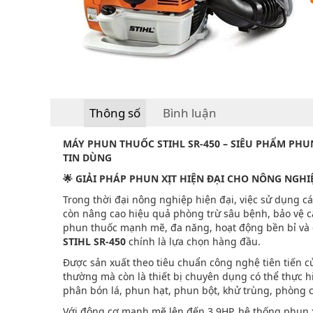
Thông số
Bình luận
MÁY PHUN THUỐC STIHL SR-450 – SIÊU PHẨM P
TIN DÙNG
🌟 GIẢI PHÁP PHUN XỊT HIỆN ĐẠI CHO NÔNG NGH
Trong thời đại nông nghiệp hiện đại, việc sử dụng cá
còn nâng cao hiệu quả phòng trừ sâu bệnh, bảo vệ câ
phun thuốc mạnh mẽ, đa năng, hoạt động bền bỉ và có
STIHL SR-450
chính là lựa chọn hàng đầu.
Được sản xuất theo tiêu chuẩn công nghệ tiên tiến 
thường mà còn là thiết bị chuyên dụng có thể thực 
phân bón lá, phun hạt, phun bột, khử trùng, phòng c
Với động cơ mạnh mẽ lên đến 3.9HP, hệ thống phun xa