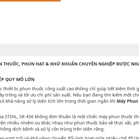
HUN THUỐC, PHUN HẠT & KHỬ KHUẨN CHUYÊN NGHIỆP ĐƯỢC N
IỆP QUY MÔ LỚN
c thiết bị phun thuốc công suất cao không chỉ giúp tiết kiệm thời 
y trồng và tối ưu chi phí sản xuất. Nếu bạn đang tìm kiếm một ch
 khả năng xử lý diện tích lớn trong thời gian ngắn thì
Máy Phun
của STIHL, SR-450 không đơn thuần là một chiếc máy phun thuốc t
hiện nhiều nhiệm vụ khác nhau như phun thuốc bảo vệ thực vật, p
hống dịch bệnh và xử lý côn trùng trên diện rộng.
 vượt trội và khả năng chuyển đổi linh hoạt giữa nhiều chế độ là