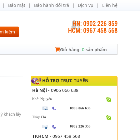
Bảo mật
Bảo hành đổi trả
Dịch vụ
Liên hệ
HN: 0902 226 359
HCM: 0967 458 568
ìm kiếm
Giỏ hàng:
0
sản phẩm
HỖ TRỢ TRỰC TUYẾN
Hà Nội
- 0906 066 638
Khôi Nguyên
0906 066 638
uý khách lấy
Thùy Chi
0902 226 358
TP.HCM
- 0967 458 568