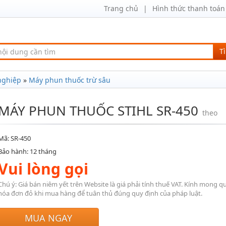
Trang chủ
Hình thức thanh toán
T
nghiệp
»
Máy phun thuốc trừ sâu
MÁY PHUN THUỐC STIHL SR-450
theo
Mã: SR-450
Bảo hành: 12 tháng
Vui lòng gọi
Chú ý: Giá bán niêm yết trên Website là giá phải tính thuế VAT. Kính mong q
hóa đơn đỏ khi mua hàng để tuân thủ đúng quy định của pháp luật.
MUA NGAY