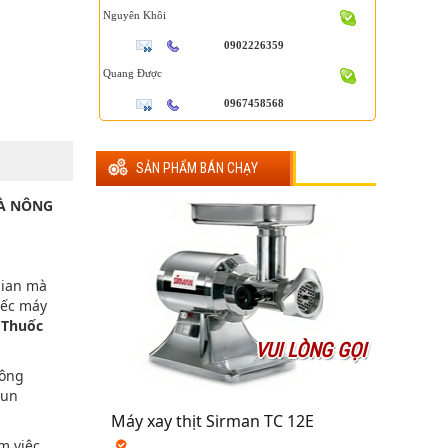
Nguyên Khôi
0902226359
Quang Được
0967458568
SẢN PHẨM BÁN CHẠY
HÀ NÔNG
gian mà
iếc máy
 Thuốc
VUI LÒNG GỌI
hông
hun
Máy xay thịt Sirman TC 12E
m việc,