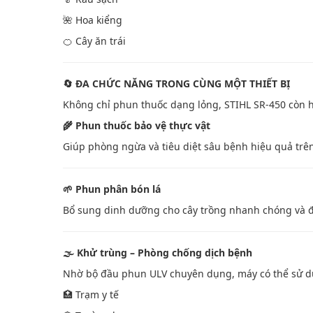
🌺 Hoa kiểng
🍊 Cây ăn trái
🔄 ĐA CHỨC NĂNG TRONG CÙNG MỘT THIẾT BỊ
Không chỉ phun thuốc dạng lỏng, STIHL SR-450 còn h
🌾 Phun thuốc bảo vệ thực vật
Giúp phòng ngừa và tiêu diệt sâu bệnh hiệu quả trên
🌱 Phun phân bón lá
Bổ sung dinh dưỡng cho cây trồng nhanh chóng và 
🌫️ Khử trùng – Phòng chống dịch bệnh
Nhờ bộ đầu phun ULV chuyên dụng, máy có thể sử d
🏥 Trạm y tế