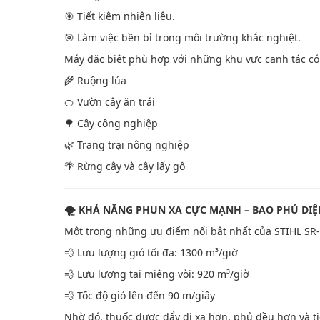
🎯 Tiết kiệm nhiên liệu.
🎯 Làm việc bền bỉ trong môi trường khắc nghiệt.
Máy đặc biệt phù hợp với những khu vực canh tác có 
🌾 Ruộng lúa
🍊 Vườn cây ăn trái
🌳 Cây công nghiệp
🌿 Trang trại nông nghiệp
🌴 Rừng cây và cây lấy gỗ
🌪️ KHẢ NĂNG PHUN XA CỰC MẠNH – BAO PHỦ DIỆ
Một trong những ưu điểm nổi bật nhất của STIHL SR-
💨 Lưu lượng gió tối đa: 1300 m³/giờ
💨 Lưu lượng tại miệng vòi: 920 m³/giờ
💨 Tốc độ gió lên đến 90 m/giây
Nhờ đó, thuốc được đẩy đi xa hơn, phủ đều hơn và ti