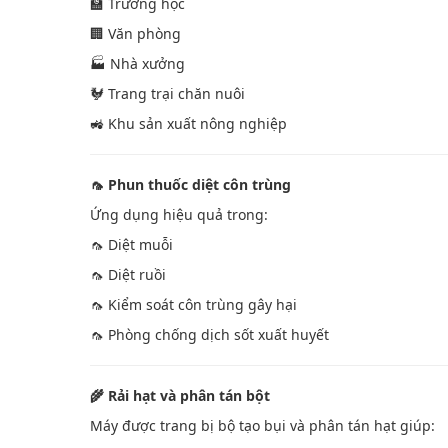
🏫 Trường học
🏢 Văn phòng
🏭 Nhà xưởng
🐓 Trang trại chăn nuôi
🚜 Khu sản xuất nông nghiệp
🦟 Phun thuốc diệt côn trùng
Ứng dụng hiệu quả trong:
🦟 Diệt muỗi
🦟 Diệt ruồi
🦟 Kiểm soát côn trùng gây hại
🦟 Phòng chống dịch sốt xuất huyết
🌾 Rải hạt và phân tán bột
Máy được trang bị bộ tạo bụi và phân tán hạt giúp: