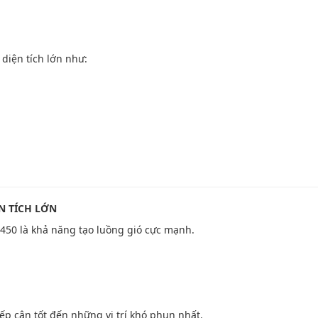
diện tích lớn như:
N TÍCH LỚN
450 là khả năng tạo luồng gió cực mạnh.
ếp cận tốt đến những vị trí khó phun nhất.