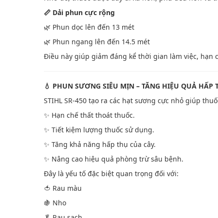
📏 Dải phun cực rộng
🌿 Phun dọc lên đến 13 mét
🌿 Phun ngang lên đến 14.5 mét
Điều này giúp giảm đáng kể thời gian làm việc, hạn 
💧 PHUN SƯƠNG SIÊU MỊN – TĂNG HIỆU QUẢ HẤP 
STIHL SR-450 tạo ra các hạt sương cực nhỏ giúp thu
✨ Hạn chế thất thoát thuốc.
✨ Tiết kiệm lượng thuốc sử dụng.
✨ Tăng khả năng hấp thụ của cây.
✨ Nâng cao hiệu quả phòng trừ sâu bệnh.
Đây là yếu tố đặc biệt quan trọng đối với:
🍅 Rau màu
🍇 Nho
🥬 Rau sạch