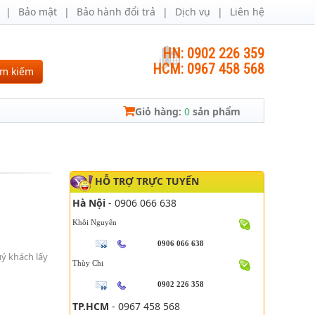
Bảo mật
Bảo hành đổi trả
Dịch vụ
Liên hệ
HN: 0902 226 359
HCM: 0967 458 568
ìm kiếm
Giỏ hàng:
0
sản phẩm
HỖ TRỢ TRỰC TUYẾN
Hà Nội
- 0906 066 638
Khôi Nguyên
0906 066 638
uý khách lấy
Thùy Chi
0902 226 358
TP.HCM
- 0967 458 568