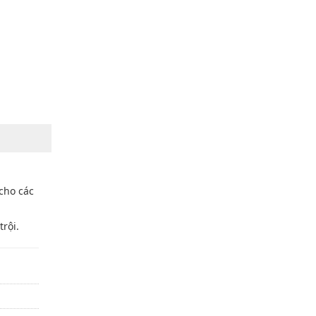
 cho các
rội.