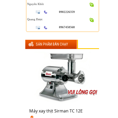
Nguyên Khôi
0902226359
Quang Được
0967458568
SẢN PHẨM BÁN CHẠY
VUI LÒNG GỌI
Máy xay thịt Sirman TC 12E