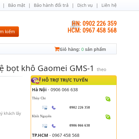
Bảo mật
Bảo hành đổi trả
Dịch vụ
Liên hệ
HN: 0902 226 359
HCM: 0967 458 568
ìm kiếm
Giỏ hàng:
0
sản phẩm
hệ bọt khô Gaomei GMS-1
theo
HỖ TRỢ TRỰC TUYẾN
Hà Nội
- 0906 066 638
Thùy Chi
0902 226 358
uý khách lấy
Khôi Nguyên
0906 066 638
TP.HCM
- 0967 458 568