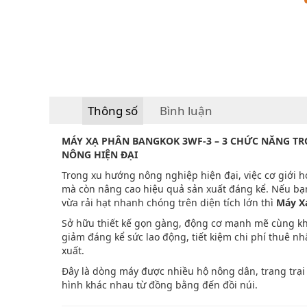
Thông số
Bình luận
MÁY XẠ PHÂN BANGKOK 3WF-3 – 3 CHỨC NĂNG TRO
NÔNG HIỆN ĐẠI
Trong xu hướng nông nghiệp hiện đại, việc cơ giới h
mà còn nâng cao hiệu quả sản xuất đáng kể. Nếu bạn
vừa rải hạt nhanh chóng trên diện tích lớn thì
Máy X
Sở hữu thiết kế gọn gàng, động cơ mạnh mẽ cùng k
giảm đáng kể sức lao động, tiết kiệm chi phí thuê n
xuất.
Đây là dòng máy được nhiều hộ nông dân, trang trại v
hình khác nhau từ đồng bằng đến đồi núi.