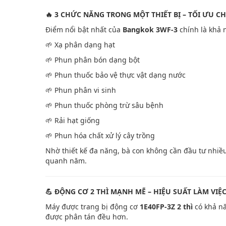
🔥 3 CHỨC NĂNG TRONG MỘT THIẾT BỊ – TỐI ƯU CH
Điểm nổi bật nhất của
Bangkok 3WF-3
chính là khả 
🌱 Xạ phân dạng hạt
🌱 Phun phân bón dạng bột
🌱 Phun thuốc bảo vệ thực vật dạng nước
🌱 Phun phân vi sinh
🌱 Phun thuốc phòng trừ sâu bệnh
🌱 Rải hạt giống
🌱 Phun hóa chất xử lý cây trồng
Nhờ thiết kế đa năng, bà con không cần đầu tư nhiề
quanh năm.
💪 ĐỘNG CƠ 2 THÌ MẠNH MẼ – HIỆU SUẤT LÀM VIỆ
Máy được trang bị động cơ
1E40FP-3Z 2 thì
có khả nă
được phân tán đều hơn.