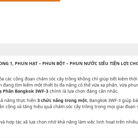
NG 1, PHUN HẠT – PHUN BỘT – PHUN NƯỚC SIÊU TIỆN LỢI CH
óa các công đoạn chăm sóc cây trồng không chỉ giúp tiết kiệm thời
 đang tìm kiếm một thiết bị đa năng có thể vừa xạ phân, vừa phu
ạ Phân Bangkok 3WF-3
chính là lựa chọn đáng cân nhắc.
hả năng thực hiện
3 chức năng trong một
, Bangkok 3WF-3 giúp bà
hân công và tăng hiệu quả chăm sóc cây trồng trong mọi giai đoạn 
à hợp tác xã lựa chọn nhờ khả năng làm việc linh hoạt trên nhiều 