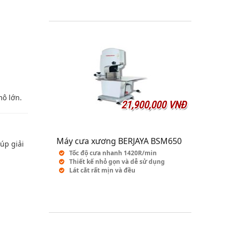
mô lớn.
21,900,000 VNĐ
Máy cưa xương BERJAYA BSM650
úp giải
Tốc độ cưa nhanh 1420R/min
Thiết kế nhỏ gọn và dễ sử dụng
Lát cắt rất mịn và đều