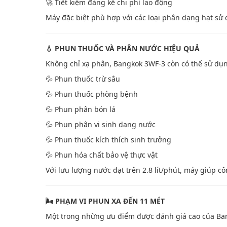
🚀 Tiết kiệm đáng kể chi phí lao động
Máy đặc biệt phù hợp với các loại phân dạng hạt sử 
💧 PHUN THUỐC VÀ PHÂN NƯỚC HIỆU QUẢ
Không chỉ xạ phân, Bangkok 3WF-3 còn có thể sử d
💦 Phun thuốc trừ sâu
💦 Phun thuốc phòng bệnh
💦 Phun phân bón lá
💦 Phun phân vi sinh dạng nước
💦 Phun thuốc kích thích sinh trưởng
💦 Phun hóa chất bảo vệ thực vật
Với lưu lượng nước đạt trên 2.8 lít/phút, máy giúp c
🌬️ PHẠM VI PHUN XA ĐẾN 11 MÉT
Một trong những ưu điểm được đánh giá cao của Ba