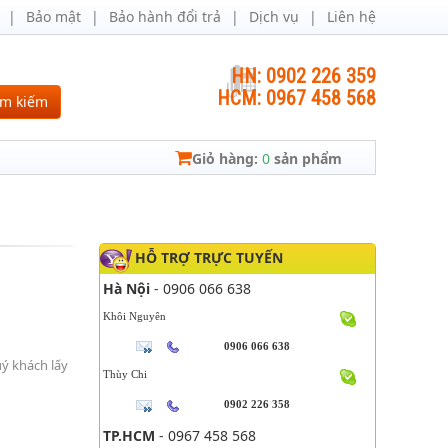
Bảo mật
Bảo hành đổi trả
Dịch vụ
Liên hệ
HN: 0902 226 359
HCM: 0967 458 568
ìm kiếm
Giỏ hàng:
0
sản phẩm
HỖ TRỢ TRỰC TUYẾN
Hà Nội
- 0906 066 638
Khôi Nguyên
0906 066 638
uý khách lấy
Thùy Chi
0902 226 358
TP.HCM
- 0967 458 568