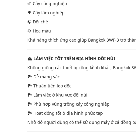
🌱 Cây công nghiệp
🌳 Cây lâm nghiệp
🍃 Đồi chè
🌻 Hoa màu
Khả năng thích ứng cao giúp Bangkok 3WF-3 trở thàn
🏔️ LÀM VIỆC TỐT TRÊN ĐỊA HÌNH ĐỒI NÚI
Không giống các thiết bị cồng kềnh khác, Bangkok 3W
🏞️ Dễ mang vác
🏞️ Thuận tiện leo dốc
🏞️ Làm việc ở khu vực đồi núi
🏞️ Phù hợp vùng trồng cây công nghiệp
🏞️ Hoạt động tốt ở địa hình phức tạp
Nhờ đó người dùng có thể sử dụng máy ở cả đồng b