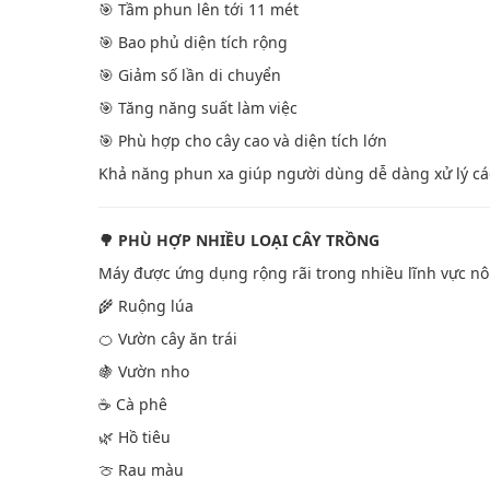
🎯 Tầm phun lên tới 11 mét
🎯 Bao phủ diện tích rộng
🎯 Giảm số lần di chuyển
🎯 Tăng năng suất làm việc
🎯 Phù hợp cho cây cao và diện tích lớn
Khả năng phun xa giúp người dùng dễ dàng xử lý các
🌳 PHÙ HỢP NHIỀU LOẠI CÂY TRỒNG
Máy được ứng dụng rộng rãi trong nhiều lĩnh vực n
🌾 Ruộng lúa
🍊 Vườn cây ăn trái
🍇 Vườn nho
☕ Cà phê
🌿 Hồ tiêu
🍈 Rau màu