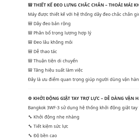
🎒 THIẾT KẾ ĐEO LƯNG CHẮC CHẮN – THOẢI MÁI K
Máy được thiết kế với hệ thống dây đeo chắc chắn giú
🎒 Dây đeo bản rộng
🎒 Phân bổ trọng lượng hợp lý
🎒 Đeo lâu không mỏi
🎒 Dễ thao tác
🎒 Thuận tiện di chuyển
🎒 Tăng hiệu suất làm việc
Đây là ưu điểm quan trọng giúp người dùng vận hành
⚙️ KHỞI ĐỘNG GIẬT TAY TRỢ LỰC – DỄ DÀNG VẬN 
Bangkok 3WF-3 sử dụng hệ thống khởi động giật tay t
🔧 Khởi động nhẹ nhàng
🔧 Tiết kiệm sức lực
🔧 Độ bền cao