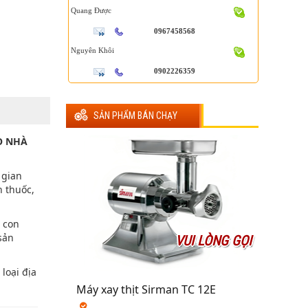
Quang Được
0967458568
Nguyên Khôi
0902226359
SẢN PHẨM BÁN CHẠY
O NHÀ
 gian
n thuốc,
 con
sản
VUI LÒNG GỌI
loại địa
Máy xay thịt Sirman TC 12E