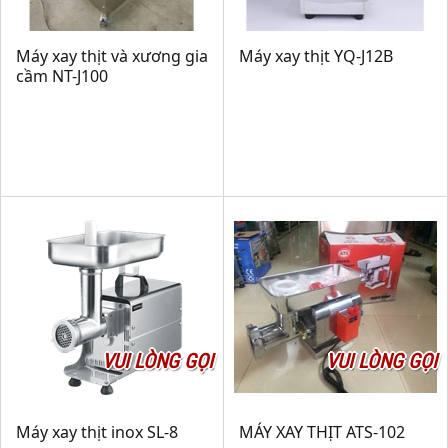
Máy xay thịt và xương gia
Máy xay thịt YQ-J12B
cầm NT-J100
VUI LÒNG GỌI
VUI LÒNG GỌI
Máy xay thịt inox SL-8
MÁY XAY THỊT ATS-102