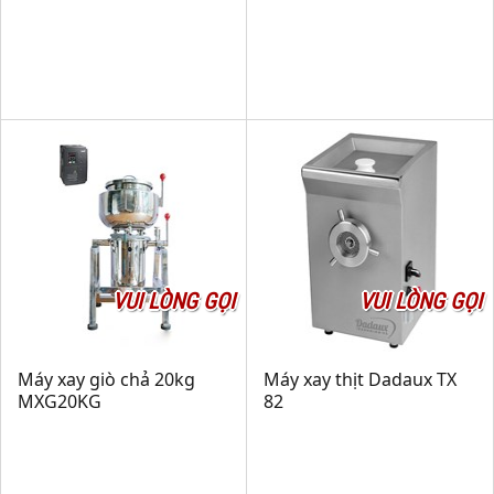
VUI LÒNG GỌI
VUI LÒNG GỌI
Máy xay giò chả 20kg
Máy xay thịt Dadaux TX
MXG20KG
82