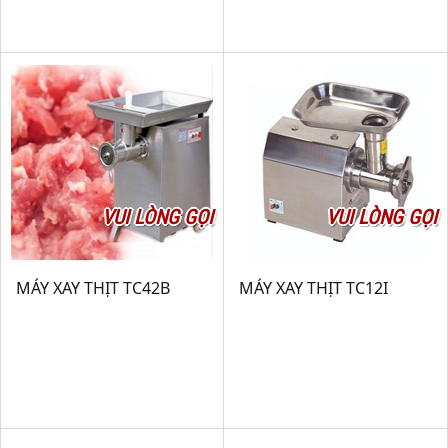
VUI LÒNG GỌI
VUI LÒNG GỌI
MÁY XAY THỊT TC42B
MÁY XAY THỊT TC12I