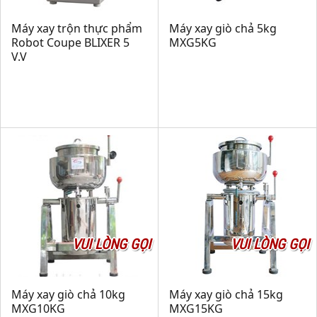
Máy xay trộn thực phẩm
Máy xay giò chả 5kg
Robot Coupe BLIXER 5
MXG5KG
V.V
VUI LÒNG GỌI
VUI LÒNG GỌI
Máy xay giò chả 10kg
Máy xay giò chả 15kg
MXG10KG
MXG15KG