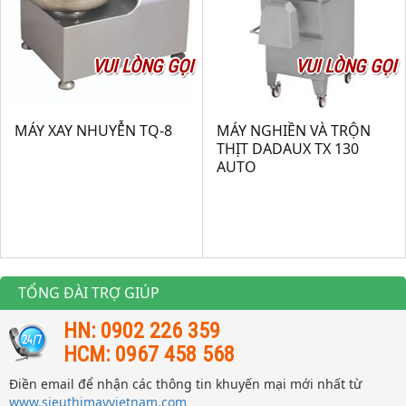
VUI LÒNG GỌI
VUI LÒNG GỌI
MÁY XAY NHUYỄN TQ-8
MÁY NGHIỀN VÀ TRỘN
THỊT DADAUX TX 130
AUTO
TỔNG ĐÀI TRỢ GIÚP
HN: 0902 226 359
HCM: 0967 458 568
Điền email để nhận các thông tin khuyến mại mới nhất từ
www.sieuthimayvietnam.com