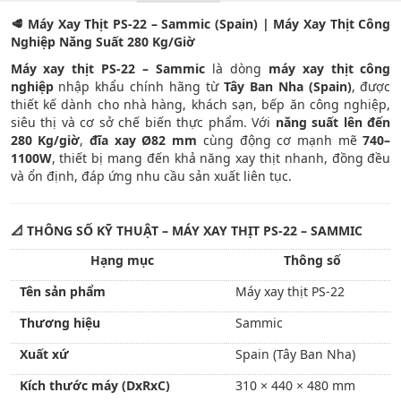
🥩
Máy Xay Thịt PS-22 – Sammic (Spain) | Máy Xay Thịt Công
Nghiệp Năng Suất 280 Kg/Giờ
Máy xay thịt PS-22 – Sammic
là dòng
máy xay thịt công
nghiệp
nhập khẩu chính hãng từ
Tây Ban Nha (Spain)
, được
thiết kế dành cho nhà hàng, khách sạn, bếp ăn công nghiệp,
siêu thị và cơ sở chế biến thực phẩm. Với
năng suất lên đến
280 Kg/giờ
,
đĩa xay Ø82 mm
cùng động cơ mạnh mẽ
740–
1100W
, thiết bị mang đến khả năng xay thịt nhanh, đồng đều
và ổn định, đáp ứng nhu cầu sản xuất liên tục.
📐
THÔNG SỐ KỸ THUẬT – MÁY XAY THỊT PS-22 – SAMMIC
Hạng mục
Thông số
Tên sản phẩm
Máy xay thịt PS-22
Thương hiệu
Sammic
Xuất xứ
Spain (Tây Ban Nha)
Kích thước máy (DxRxC)
310 × 440 × 480 mm