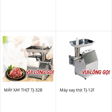
VUI LÒNG GỌI
VUI LÒNG GỌI
MÁY XAY THỊT TJ-32B
Máy xay thịt TJ-12F