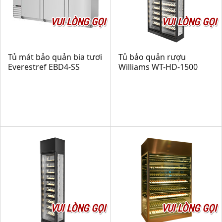
VUI LÒNG GỌI
VUI LÒNG GỌI
Tủ mát bảo quản bia tươi
Tủ bảo quản rượu
Everestref EBD4-SS
Williams WT-HD-1500
VUI LÒNG GỌI
VUI LÒNG GỌI