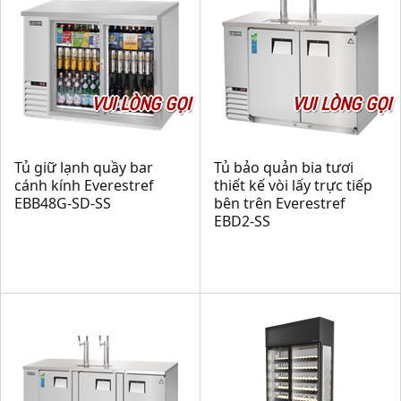
VUI LÒNG GỌI
VUI LÒNG GỌI
Tủ giữ lạnh quầy bar
Tủ bảo quản bia tươi
cánh kính Everestref
thiết kế vòi lấy trực tiếp
EBB48G-SD-SS
bên trên Everestref
EBD2-SS