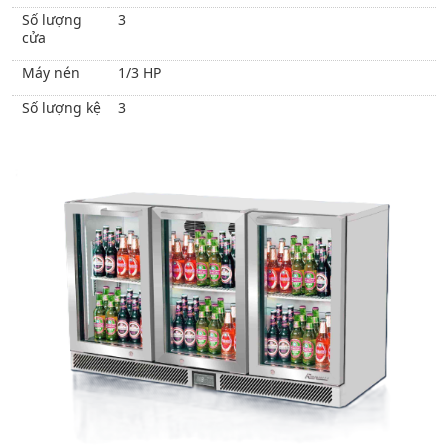
Số lượng
3
cửa
Máy nén
1/3 HP
Số lượng kệ
3