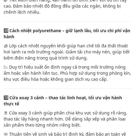
cao. Đảm bảo nhiệt độ đồng đều giữa các ngăn, không bị
chênh lệch nhiều.
5️
Cách nhiệt polyurethane – giữ lạnh lâu, tối ưu chi phí vận
hành
🧊 Lớp cách nhiệt nguyên khối giúp hạn chế tối đa thất thoát
hơi lạnh ra môi trường ngoài. Giảm tải cho máy nén, giúp tiết
kiệm điện năng trong quá trình sử dụng.
📉 Duy trì hiệu suất ổn định ngay cả trong môi trường nóng
ẩm hoặc vận hành liên tục. Phù hợp sử dụng trong phòng kín,
khu vực điều hòa hoặc không gian dịch vụ cao cấp.
6️
Cửa xoay 3 cánh – thao tác linh hoạt, tối ưu vận hành
thực tế
🚪 Cửa xoay 3 cánh giúp phân chia khu vực sử dụng rõ ràng,
thao tác lấy hàng nhanh hơn. Dễ dàng sắp xếp và phân loại
sản phẩm theo từng nhóm riêng biệt.
🧼 Thuận tiện vệ sinh và bảo trì định kỳ, đảm bảo an toàn vệ