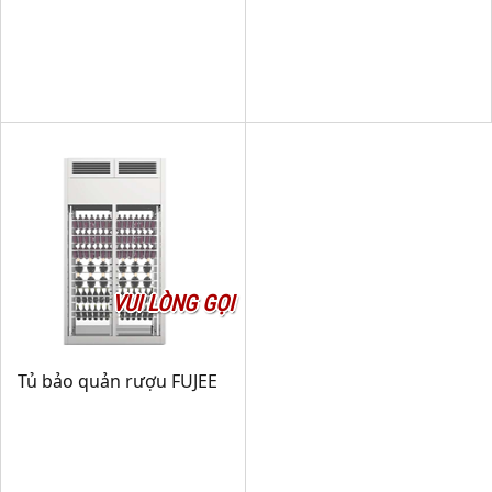
VUI LÒNG GỌI
Tủ bảo quản rượu FUJEE