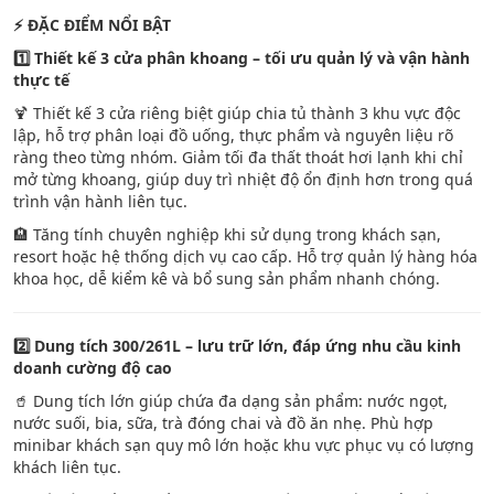
⚡
ĐẶC ĐIỂM NỔI BẬT
1️
Thiết kế 3 cửa phân khoang – tối ưu quản lý và vận hành
thực tế
🍹 Thiết kế 3 cửa riêng biệt giúp chia tủ thành 3 khu vực độc
lập, hỗ trợ phân loại đồ uống, thực phẩm và nguyên liệu rõ
ràng theo từng nhóm. Giảm tối đa thất thoát hơi lạnh khi chỉ
mở từng khoang, giúp duy trì nhiệt độ ổn định hơn trong quá
trình vận hành liên tục.
🏨 Tăng tính chuyên nghiệp khi sử dụng trong khách sạn,
resort hoặc hệ thống dịch vụ cao cấp. Hỗ trợ quản lý hàng hóa
khoa học, dễ kiểm kê và bổ sung sản phẩm nhanh chóng.
2️
Dung tích 300/261L – lưu trữ lớn, đáp ứng nhu cầu kinh
doanh cường độ cao
🥤 Dung tích lớn giúp chứa đa dạng sản phẩm: nước ngọt,
nước suối, bia, sữa, trà đóng chai và đồ ăn nhẹ. Phù hợp
minibar khách sạn quy mô lớn hoặc khu vực phục vụ có lượng
khách liên tục.