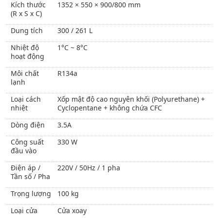
Kích thước
1352 × 550 × 900/800 mm
(R x S x C)
Dung tích
300 / 261 L
Nhiệt độ
1°C ~ 8°C
hoạt động
Môi chất
R134a
lạnh
Loại cách
Xốp mật độ cao nguyên khối (Polyurethane) +
nhiệt
Cyclopentane + không chứa CFC
Dòng điện
3.5A
Công suất
330 W
đầu vào
Điện áp /
220V / 50Hz / 1 pha
Tần số / Pha
Trọng lượng
100 kg
Loại cửa
Cửa xoay