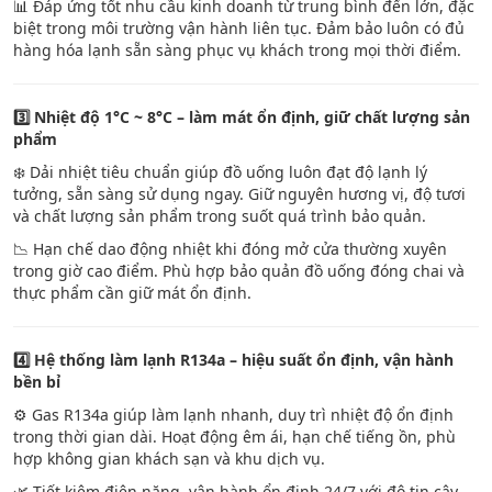
📊 Đáp ứng tốt nhu cầu kinh doanh từ trung bình đến lớn, đặc
biệt trong môi trường vận hành liên tục. Đảm bảo luôn có đủ
hàng hóa lạnh sẵn sàng phục vụ khách trong mọi thời điểm.
3️
Nhiệt độ 1°C ~ 8°C – làm mát ổn định, giữ chất lượng sản
phẩm
❄️ Dải nhiệt tiêu chuẩn giúp đồ uống luôn đạt độ lạnh lý
tưởng, sẵn sàng sử dụng ngay. Giữ nguyên hương vị, độ tươi
và chất lượng sản phẩm trong suốt quá trình bảo quản.
📉 Hạn chế dao động nhiệt khi đóng mở cửa thường xuyên
trong giờ cao điểm. Phù hợp bảo quản đồ uống đóng chai và
thực phẩm cần giữ mát ổn định.
4️
Hệ thống làm lạnh R134a – hiệu suất ổn định, vận hành
bền bỉ
⚙️ Gas R134a giúp làm lạnh nhanh, duy trì nhiệt độ ổn định
trong thời gian dài. Hoạt động êm ái, hạn chế tiếng ồn, phù
hợp không gian khách sạn và khu dịch vụ.
🌿 Tiết kiệm điện năng, vận hành ổn định 24/7 với độ tin cậy