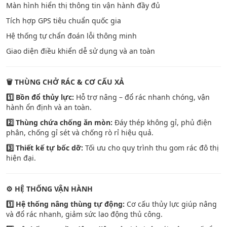
Màn hình hiển thị thông tin vận hành đầy đủ
Tích hợp GPS tiêu chuẩn quốc gia
Hệ thống tự chẩn đoán lỗi thông minh
Giao diện điều khiển dễ sử dụng và an toàn
🗑
️ THÙNG CHỞ RÁC & CƠ CẤU XẢ
1️
Bồn đổ thủy lực:
Hỗ trợ nâng – đổ rác nhanh chóng, vận
hành ổn định và an toàn.
2️
Thùng chứa chống ăn mòn:
Đáy thép không gỉ, phủ điện
phân, chống gỉ sét và chống rò rỉ hiệu quả.
3️
Thiết kế tự bốc dỡ:
Tối ưu cho quy trình thu gom rác đô thị
hiện đại.
⚙️
HỆ THỐNG VẬN HÀNH
1️
Hệ thống nâng thùng tự động:
Cơ cấu thủy lực giúp nâng
và đổ rác nhanh, giảm sức lao động thủ công.