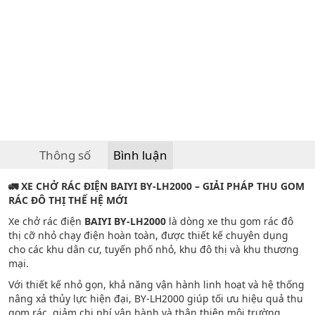
Thông số
Bình luận
🚛
XE CHỞ RÁC ĐIỆN BAIYI BY-LH2000 – GIẢI PHÁP THU GOM
RÁC ĐÔ THỊ THẾ HỆ MỚI
Xe chở rác điện
BAIYI BY-LH2000
là dòng xe thu gom rác đô
thị cỡ nhỏ chạy điện hoàn toàn, được thiết kế chuyên dụng
cho các khu dân cư, tuyến phố nhỏ, khu đô thị và khu thương
mại.
Với thiết kế nhỏ gọn, khả năng vận hành linh hoạt và hệ thống
nâng xả thủy lực hiện đại, BY-LH2000 giúp tối ưu hiệu quả thu
gom rác, giảm chi phí vận hành và thân thiện môi trường.