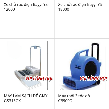
Xe chở rác điện Bayyi YS-
Xe chở rác điện Bayyi YS-
12000
18000
VUI LÒNG GỌI
VUI LÒNG GỌI
MÁY LÀM SẠCH ĐẾ GIÀY
Máy thổi 3 tốc độ
GS313GX
CB900D