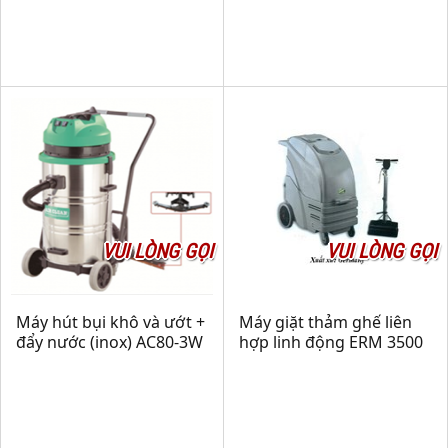
VUI LÒNG GỌI
VUI LÒNG GỌI
Máy hút bụi khô và ướt +
Máy giặt thảm ghế liên
đẩy nước (inox) AC80-3W
hợp linh động ERM 3500