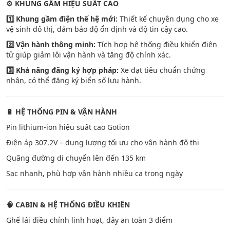
⚙️
KHUNG GẦM HIỆU SUẤT CAO
1️
Khung gầm điện thế hệ mới:
Thiết kế chuyên dụng cho xe
vệ sinh đô thị, đảm bảo độ ổn định và độ tin cậy cao.
2️
Vận hành thông minh:
Tích hợp hệ thống điều khiển điện
tử giúp giảm lỗi vận hành và tăng độ chính xác.
3️
Khả năng đăng ký hợp pháp:
Xe đạt tiêu chuẩn chứng
nhận, có thể đăng ký biển số lưu hành.
🔋
HỆ THỐNG PIN & VẬN HÀNH
Pin lithium-ion hiệu suất cao Gotion
Điện áp 307.2V – dung lượng tối ưu cho vận hành đô thị
Quãng đường di chuyển lên đến 135 km
Sạc nhanh, phù hợp vận hành nhiều ca trong ngày
🧠 CABIN & HỆ THỐNG ĐIỀU KHIỂN
Ghế lái điều chỉnh linh hoạt, dây an toàn 3 điểm