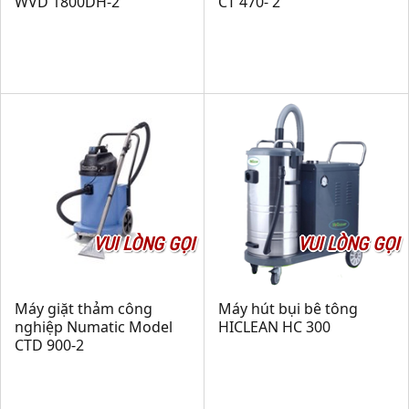
WVD 1800DH-2
CT 470- 2
VUI LÒNG GỌI
VUI LÒNG GỌI
Máy giặt thảm công
Máy hút bụi bê tông
nghiệp Numatic Model
HICLEAN HC 300
CTD 900-2