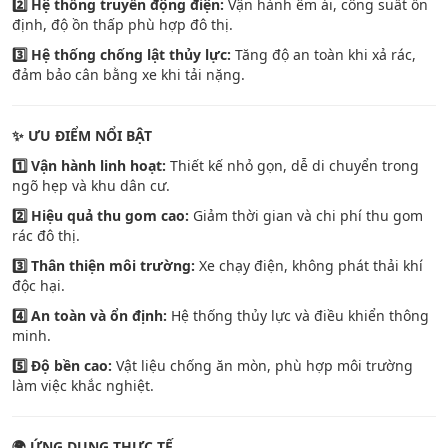
2️
Hệ thống truyền động điện:
Vận hành êm ái, công suất ổn
định, độ ồn thấp phù hợp đô thị.
3️
Hệ thống chống lật thủy lực:
Tăng độ an toàn khi xả rác,
đảm bảo cân bằng xe khi tải nặng.
✨
ƯU ĐIỂM NỔI BẬT
1️
Vận hành linh hoạt:
Thiết kế nhỏ gọn, dễ di chuyển trong
ngõ hẹp và khu dân cư.
2️
Hiệu quả thu gom cao:
Giảm thời gian và chi phí thu gom
rác đô thị.
3️
Thân thiện môi trường:
Xe chạy điện, không phát thải khí
độc hại.
4️
An toàn và ổn định:
Hệ thống thủy lực và điều khiển thông
minh.
5️
Độ bền cao:
Vật liệu chống ăn mòn, phù hợp môi trường
làm việc khắc nghiệt.
🌍
ỨNG DỤNG THỰC TẾ