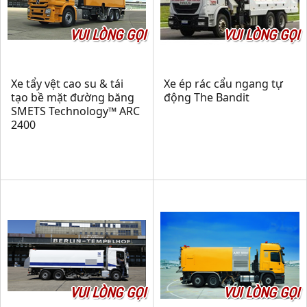
VUI LÒNG GỌI
VUI LÒNG GỌI
Xe tẩy vệt cao su & tái
Xe ép rác cẩu ngang tự
tạo bề mặt đường băng
động The Bandit
SMETS Technology™ ARC
2400
VUI LÒNG GỌI
VUI LÒNG GỌI