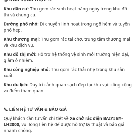
Khu dân cư:
Thu gom rác sinh hoạt hàng ngày trong khu đô
thị và chung cư.
Đường phố nhỏ:
Di chuyển linh hoạt trong ngõ hẻm và tuyến
phố hẹp.
Khu thương mại:
Thu gom rác tại chợ, trung tâm thương mại
và khu dịch vụ.
Khu đô thị mới:
Hỗ trợ hệ thống vệ sinh môi trường hiện đại,
giảm ô nhiễm.
Khu công nghiệp nhỏ:
Thu gom rác thải nhẹ trong khu sản
xuất.
Khu du lịch:
Duy trì cảnh quan sạch đẹp tại khu vực công cộng
và điểm tham quan.
📞
LIÊN HỆ TƯ VẤN & BÁO GIÁ
Quý khách cần tư vấn chi tiết về
Xe chở rác điện BAIYI BY-
LH2000
, vui lòng liên hệ để được hỗ trợ kỹ thuật và báo giá
nhanh chóng.