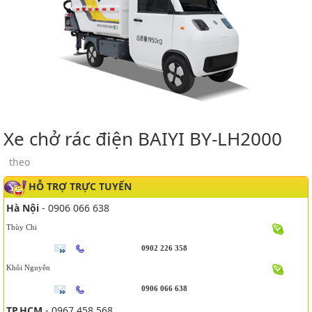
Xe chở rác điện BAIYI BY-LH2000
theo
HỖ TRỢ TRỰC TUYẾN
Hà Nội
- 0906 066 638
Thùy Chi
0902 226 358
Khôi Nguyên
0906 066 638
TP.HCM
- 0967 458 568