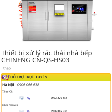
Thiết bị xử lý rác thải nhà bếp
CHINENG CN-QS-HS03
theo
HỖ TRỢ TRỰC TUYẾN
Hà Nội
- 0906 066 638
Thùy Chi
0902 226 358
Khôi Nguyên
0906 066 638