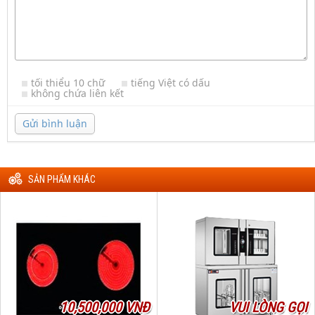
tối thiểu 10 chữ
tiếng Việt có dấu
không chứa liên kết
Gửi bình luận
SẢN PHẨM KHÁC
10,500,000 VNĐ
VUI LÒNG GỌI