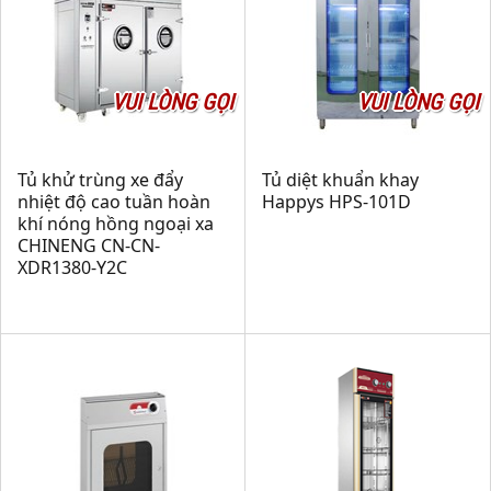
VUI LÒNG GỌI
VUI LÒNG GỌI
Tủ khử trùng xe đẩy
Tủ diệt khuẩn khay
nhiệt độ cao tuần hoàn
Happys HPS-101D
khí nóng hồng ngoại xa
CHINENG CN-CN-
XDR1380-Y2C