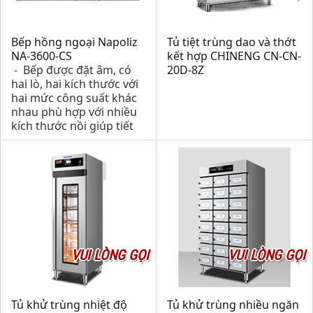
Bếp hồng ngoại Napoliz
Tủ tiệt trùng dao và thớt
NA-3600-CS
kết hợp CHINENG CN-CN-
- Bếp được đặt âm, có
20D-8Z
hai lò, hai kích thước với
hai mức công suất khác
nhau phù hợp với nhiều
kích thước nồi giúp tiết
kiệm điện năng khi sử
dụng.
VUI LÒNG GỌI
VUI LÒNG GỌI
Tủ khử trùng nhiệt độ
Tủ khử trùng nhiều ngăn