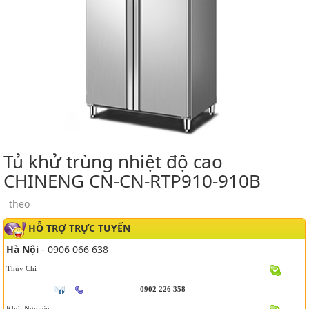
Tủ khử trùng nhiệt độ cao
CHINENG CN-CN-RTP910-910B
theo
HỖ TRỢ TRỰC TUYẾN
Hà Nội
- 0906 066 638
Thùy Chi
0902 226 358
Khôi Nguyên