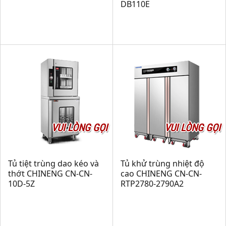
DB110E
VUI LÒNG GỌI
VUI LÒNG GỌI
Tủ tiệt trùng dao kéo và
Tủ khử trùng nhiệt độ
thớt CHINENG CN-CN-
cao CHINENG CN-CN-
10D-5Z
RTP2780-2790A2