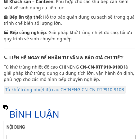
🏨
Khách sạn – Canteen:
Phù hợp cho các khu bếp cần kiểm
soát vệ sinh dụng cụ liên tục.
🏫
Bếp ăn tập thể:
Hỗ trợ bảo quản dụng cụ sạch sẽ trong quá
trình chế biến số lượng lớn.
🏭
Bếp công nghiệp:
Giải pháp khử trùng nhiệt độ cao, tối ưu
quy trình vệ sinh chuyên nghiệp.
📞
LIÊN HỆ NGAY ĐỂ NHẬN TƯ VẤN & BÁO GIÁ CHI TIẾT!
Tủ khử trùng nhiệt độ cao CHINENG
CN-CN-RTP910-910B
là
giải pháp khử trùng dụng cụ dung tích lớn, vận hành ổn định,
phù hợp cho các mô hình bếp chuyên nghiệp.
Tủ khử trùng nhiệt độ cao CHINENG CN-CN-RTP910-910B
BÌNH LUẬN
NỘI DUNG