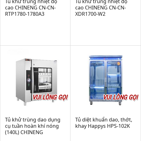
Tủ khử trùng nhiệt độ
Tủ khử trùng nhiệt độ
cao CHINENG CN-CN-
cao CHINENG CN-CN-
RTP1780-1780A3
XDR1700-W2
VUI LÒNG GỌI
VUI LÒNG GỌI
Tủ khử trùng dao dụng
Tủ diệt khuẩn dao, thớt,
cụ tuần hoàn khí nóng
khay Happys HPS-102K
(140L) CHINENG