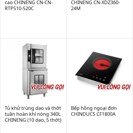
cao CHINENG CN-CN-
CHINENG CN-XDZ360-
RTP510-520C
24M
VUI LÒNG GỌI
VUI LÒNG GỌI
Tủ khử trùng dao và thớt
Bếp hồng ngoại đơn
tuần hoàn khí nóng 340L
CHINDUCS CF1800A
CHINENG (10 dao, 5 thớt)