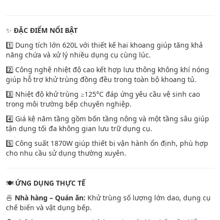
✨
ĐẶC ĐIỂM NỔI BẬT
1️⃣ Dung tích lớn 620L với thiết kế hai khoang giúp tăng khả
năng chứa và xử lý nhiều dụng cụ cùng lúc.
2️⃣ Công nghệ nhiệt độ cao kết hợp lưu thông không khí nóng
giúp hỗ trợ khử trùng đồng đều trong toàn bộ khoang tủ.
3️⃣ Nhiệt độ khử trùng ≥125°C đáp ứng yêu cầu vệ sinh cao
trong môi trường bếp chuyên nghiệp.
4️⃣ Giá kệ năm tầng gồm bốn tầng nông và một tầng sâu giúp
tận dụng tối đa không gian lưu trữ dụng cụ.
5️⃣ Công suất 1870W giúp thiết bị vận hành ổn định, phù hợp
cho nhu cầu sử dụng thường xuyên.
🍽️
ỨNG DỤNG THỰC TẾ
🍜
Nhà hàng – Quán ăn:
Khử trùng số lượng lớn dao, dụng cụ
chế biến và vật dụng bếp.