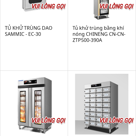
VUI LÒNG GỌI
VUI LÒNG GỌI
TỦ KHỬ TRÙNG DAO
Tủ khử trùng bằng khí
SAMMIC - EC-30
nóng CHINENG CN-CN-
ZTP500-390A
VUI LÒNG GỌI
VUI LÒNG GỌI