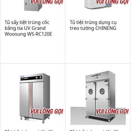
VUI LÒNG GỌI
VUI LÒNG GỌI
Tủ sấy tiệt trùng cốc
Tủ tiệt trùng dụng cụ
bằng tia UV Grand
treo tường CHINENG
Woosung WS-RC120E
VUI LÒNG GỌI
VUI LÒNG GỌI