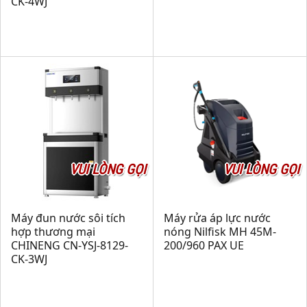
CK-4WJ
VUI LÒNG GỌI
VUI LÒNG GỌI
Máy đun nước sôi tích
Máy rửa áp lực nước
hợp thương mại
nóng Nilfisk MH 45M-
CHINENG CN-YSJ-8129-
200/960 PAX UE
CK-3WJ