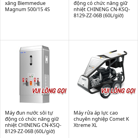
xăng Biemmedue
động có chức năng giữ
Magnum 500/15 4S
nhiệt CHINENG CN-KSQ-
8129-ZZ-06B (60L/giờ)
VUI LÒNG GỌI
VUI LÒNG GỌI
Máy đun nước sôi tự
Máy rửa áp lực cao
động có chức năng giữ
chuyên nghiệp Comet K
nhiệt CHINENG CN-KSQ-
Xtreme XL
8129-ZZ-06B (60L/giờ)