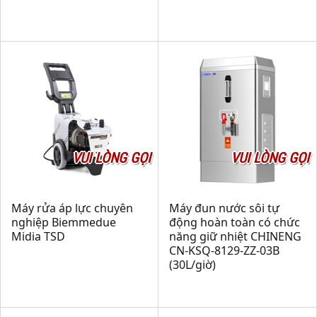
VUI LÒNG GỌI
VUI LÒNG GỌI
Máy rửa áp lực chuyên
Máy đun nước sôi tự
nghiệp Biemmedue
động hoàn toàn có chức
Midia TSD
năng giữ nhiệt CHINENG
CN-KSQ-8129-ZZ-03B
(30L/giờ)