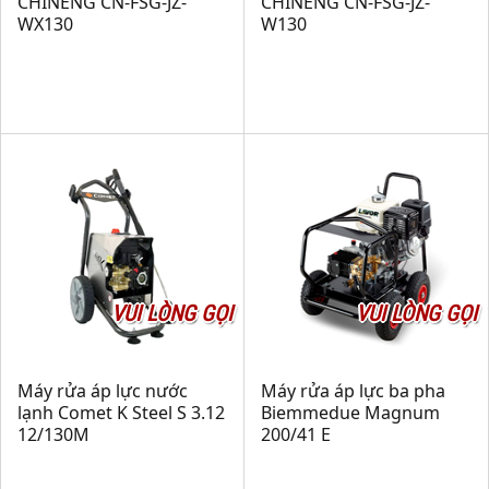
CHINENG CN-FSG-JZ-
CHINENG CN-FSG-JZ-
WX130
W130
VUI LÒNG GỌI
VUI LÒNG GỌI
Máy rửa áp lực nước
Máy rửa áp lực ba pha
lạnh Comet K Steel S 3.12
Biemmedue Magnum
12/130M
200/41 E