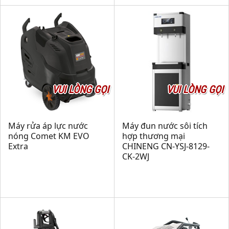
VUI LÒNG GỌI
VUI LÒNG GỌI
Máy rửa áp lực nước
Máy đun nước sôi tích
nóng Comet KM EVO
hợp thương mại
Extra
CHINENG CN-YSJ-8129-
CK-2WJ