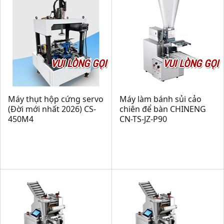
VUI LÒNG GỌI
VUI LÒNG GỌI
Máy thụt hộp cứng servo
Máy làm bánh sủi cảo
(Đời mới nhất 2026) CS-
chiên để bàn CHINENG
450M4
CN-TS-JZ-P90