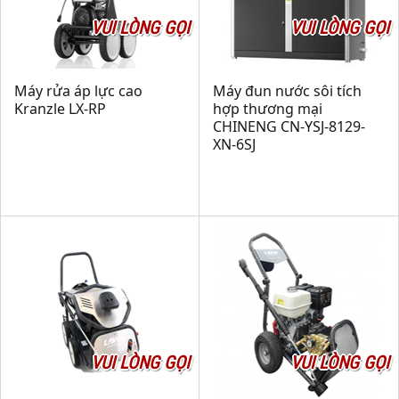
VUI LÒNG GỌI
VUI LÒNG GỌI
Máy rửa áp lực cao
Máy đun nước sôi tích
Kranzle LX-RP
hợp thương mại
CHINENG CN-YSJ-8129-
XN-6SJ
VUI LÒNG GỌI
VUI LÒNG GỌI