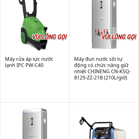
VUI LÒNG GỌI
VUI LÒNG GỌI
Máy rửa áp lực nước
Máy đun nước sôi tự
lạnh IPC PW-C40
động có chức năng giữ
nhiệt CHINENG CN-KSQ-
8129-ZZ-21B (210L/giờ)