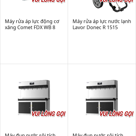
Máy rửa áp lực động cơ
Máy rửa áp lực nước lạnh
xăng Comet FDX WB 8
Lavor Donec R 1515
VUI LÒNG GỌI
VUI LÒNG GỌI
Máy đun nước sôi tích
Máy đun nước sôi tích