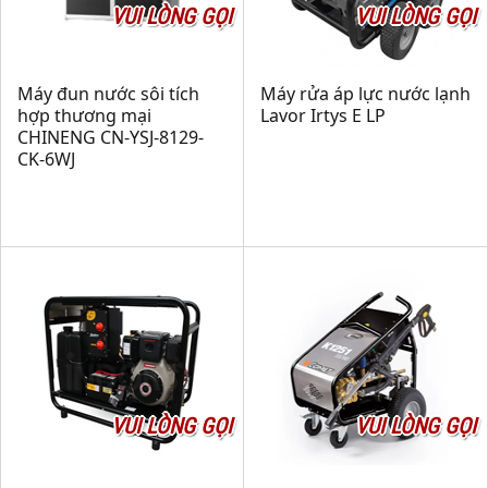
VUI LÒNG GỌI
VUI LÒNG GỌI
Máy đun nước sôi tích
Máy rửa áp lực nước lạnh
hợp thương mại
Lavor Irtys E LP
CHINENG CN-YSJ-8129-
CK-6WJ
VUI LÒNG GỌI
VUI LÒNG GỌI