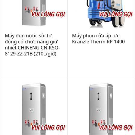
VUI LÒNG GỌI
VUI LÒNG GỌI
Máy đun nước sôi tự
Máy phun rửa áp lực
động có chức năng giữ
Kranzle Therm RP 1400
nhiệt CHINENG CN-KSQ-
8129-ZZ-21B (210L/giờ)
VUI LÒNG GỌI
VUI LÒNG GỌI