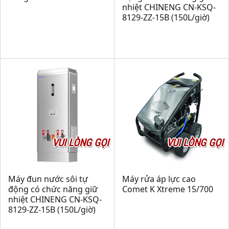
nhiệt CHINENG CN-KSQ-
8129-ZZ-15B (150L/giờ)
VUI LÒNG GỌI
VUI LÒNG GỌI
Máy đun nước sôi tự
Máy rửa áp lực cao
động có chức năng giữ
Comet K Xtreme 15/700
nhiệt CHINENG CN-KSQ-
8129-ZZ-15B (150L/giờ)