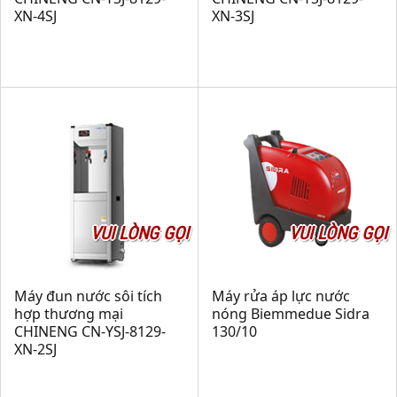
XN-4SJ
XN-3SJ
VUI LÒNG GỌI
VUI LÒNG GỌI
Máy đun nước sôi tích
Máy rửa áp lực nước
hợp thương mại
nóng Biemmedue Sidra
CHINENG CN-YSJ-8129-
130/10
XN-2SJ