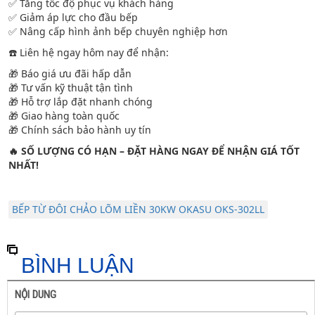
✅ Tăng tốc độ phục vụ khách hàng
✅ Giảm áp lực cho đầu bếp
✅ Nâng cấp hình ảnh bếp chuyên nghiệp hơn
☎️ Liên hệ ngay hôm nay để nhận:
🎁 Báo giá ưu đãi hấp dẫn
🎁 Tư vấn kỹ thuật tận tình
🎁 Hỗ trợ lắp đặt nhanh chóng
🎁 Giao hàng toàn quốc
🎁 Chính sách bảo hành uy tín
🔥 SỐ LƯỢNG CÓ HẠN – ĐẶT HÀNG NGAY ĐỂ NHẬN GIÁ TỐT
NHẤT!
BẾP TỪ ĐÔI CHẢO LÕM LIỀN 30KW OKASU OKS-302LL
BÌNH LUẬN
NỘI DUNG