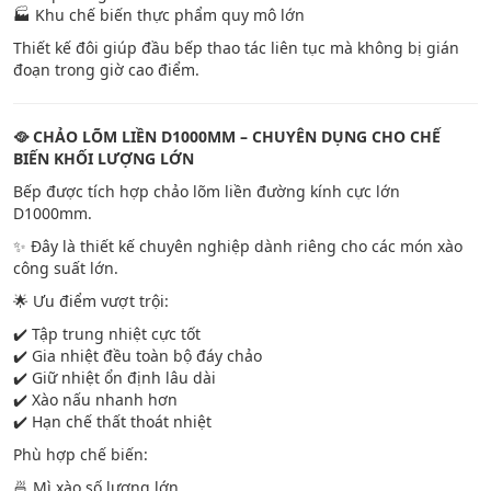
🏭 Khu chế biến thực phẩm quy mô lớn
Thiết kế đôi giúp đầu bếp thao tác liên tục mà không bị gián
đoạn trong giờ cao điểm.
🥘 CHẢO LÕM LIỀN D1000MM – CHUYÊN DỤNG CHO CHẾ
BIẾN KHỐI LƯỢNG LỚN
Bếp được tích hợp chảo lõm liền đường kính cực lớn
D1000mm.
✨ Đây là thiết kế chuyên nghiệp dành riêng cho các món xào
công suất lớn.
🌟 Ưu điểm vượt trội:
✔️ Tập trung nhiệt cực tốt
✔️ Gia nhiệt đều toàn bộ đáy chảo
✔️ Giữ nhiệt ổn định lâu dài
✔️ Xào nấu nhanh hơn
✔️ Hạn chế thất thoát nhiệt
Phù hợp chế biến:
🍜 Mì xào số lượng lớn