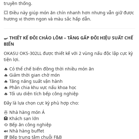
truyền thống.
💥 Điều này giúp món ăn chín nhanh hơn nhưng vẫn giữ được
hương vị thơm ngon và màu sắc hấp dẫn.
🍳 THIẾT KẾ ĐÔI CHẢO LÕM – TĂNG GẤP ĐÔI HIỆU SUẤT CHẾ
BIẾN
OKASU OKS-302LL được thiết kế với 2 vùng nấu độc lập cực kỳ
tiện lợi.
🔥 Có thể chế biến đồng thời nhiều món ăn
🔥 Giảm thời gian chờ món
🔥 Tăng năng suất vận hành
🔥 Phân chia khu vực nấu khoa học
🔥 Tối ưu diện tích bếp công nghiệp
Đây là lựa chọn cực kỳ phù hợp cho:
🍜 Nhà hàng món Á
🏨 Khách sạn lớn
🥘 Bếp ăn công nghiệp
🍛 Nhà hàng buffet
🥡 Bếp trung tâm chuỗi F&B