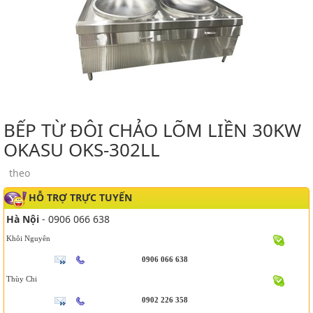
BẾP TỪ ĐÔI CHẢO LÕM LIỀN 30KW
OKASU OKS-302LL
theo
HỖ TRỢ TRỰC TUYẾN
Hà Nội
- 0906 066 638
Khôi Nguyên
0906 066 638
Thùy Chi
0902 226 358