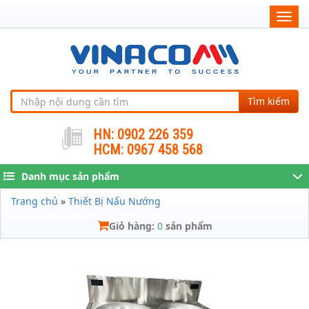
Togg
navig
Tìm kiếm
HN: 0902 226 359
HCM: 0967 458 568
Danh mục sản phẩm
Trang chủ
»
Thiết Bị Nấu Nướng
Giỏ hàng:
0
sản phẩm