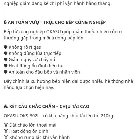
nghiệp giảm đáng kể chi phí vận hành hàng tháng.
🔒 AN TOÀN VƯỢT TRỘI CHO BẾP CÔNG NGHIỆP
Bếp từ công nghiệp OKASU giúp giảm thiểu nhiều rủi ro
thường gặp trong môi trường bếp lớn.
🛡️ Không rò rỉ gas
🛡️ Không dùng lửa trực tiếp
🛡️ Giảm nguy cơ cháy nổ
🛡️ Hoạt động ổn định liên tục
🛡️ An toàn cho đầu bếp và nhân viên
Đây chính là xu hướng bếp hiện đại được nhiều hệ thống nhà
hàng lựa chọn hiện nay.
💪 KẾT CẤU CHẮC CHẮN – CHỊU TẢI CAO
OKASU OKS-302LL có khả năng chịu tải lên tới 210kg.
🏋️ Đặt chảo lớn thoải mái
🏋️ Hoạt động ổn định
🏋️ Không rung lắc khi vận hành