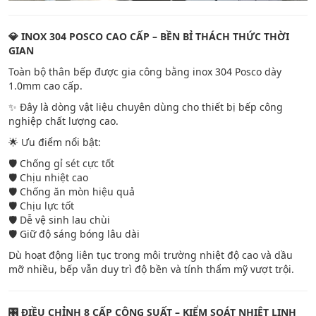
💎 INOX 304 POSCO CAO CẤP – BỀN BỈ THÁCH THỨC THỜI
GIAN
Toàn bộ thân bếp được gia công bằng inox 304 Posco dày
1.0mm cao cấp.
✨ Đây là dòng vật liệu chuyên dùng cho thiết bị bếp công
nghiệp chất lượng cao.
🌟 Ưu điểm nổi bật:
🛡️ Chống gỉ sét cực tốt
🛡️ Chịu nhiệt cao
🛡️ Chống ăn mòn hiệu quả
🛡️ Chịu lực tốt
🛡️ Dễ vệ sinh lau chùi
🛡️ Giữ độ sáng bóng lâu dài
Dù hoạt động liên tục trong môi trường nhiệt độ cao và dầu
mỡ nhiều, bếp vẫn duy trì độ bền và tính thẩm mỹ vượt trội.
🎛️ ĐIỀU CHỈNH 8 CẤP CÔNG SUẤT – KIỂM SOÁT NHIỆT LINH