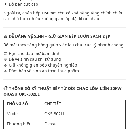
🏋️ Độ bền cực cao
Ngoài ra, chân bếp D50mm còn có khả năng tăng chỉnh chiều
cao phù hợp nhiều không gian lắp đặt khác nhau.
🧽 DỄ DÀNG VỆ SINH – GIỮ GIAN BẾP LUÔN SẠCH ĐẸP
Bề mặt inox sáng bóng giúp việc lau chùi cực kỳ nhanh chóng.
🧼 Hạn chế dầu mỡ bám dính
🧼 Dễ vệ sinh sau khi sử dụng
🧼 Giữ không gian bếp chuyên nghiệp
🧼 Đảm bảo vệ sinh an toàn thực phẩm
📋 THÔNG SỐ KỸ THUẬT BẾP TỪ ĐÔI CHẢO LÕM LIỀN 30KW
OKASU OKS-302LL
THÔNG SỐ
CHI TIẾT
Model
OKS-302LL
Thương hiệu
Okasu