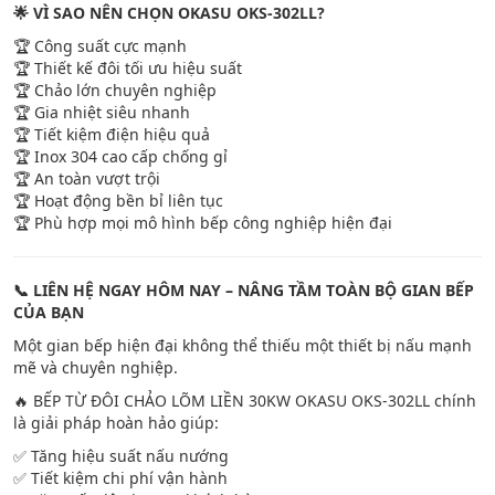
🌟 VÌ SAO NÊN CHỌN OKASU OKS-302LL?
🏆 Công suất cực mạnh
🏆 Thiết kế đôi tối ưu hiệu suất
🏆 Chảo lớn chuyên nghiệp
🏆 Gia nhiệt siêu nhanh
🏆 Tiết kiệm điện hiệu quả
🏆 Inox 304 cao cấp chống gỉ
🏆 An toàn vượt trội
🏆 Hoạt động bền bỉ liên tục
🏆 Phù hợp mọi mô hình bếp công nghiệp hiện đại
📞 LIÊN HỆ NGAY HÔM NAY – NÂNG TẦM TOÀN BỘ GIAN BẾP
CỦA BẠN
Một gian bếp hiện đại không thể thiếu một thiết bị nấu mạnh
mẽ và chuyên nghiệp.
🔥 BẾP TỪ ĐÔI CHẢO LÕM LIỀN 30KW OKASU OKS-302LL chính
là giải pháp hoàn hảo giúp:
✅ Tăng hiệu suất nấu nướng
✅ Tiết kiệm chi phí vận hành